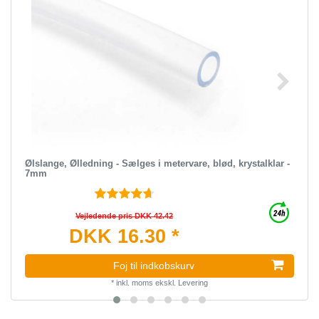
Ølslange, Ølledning - Sælges i metervare, blød, krystalklar -
7mm
Vejledende pris DKK 42.42
DKK 16.30 *
Foj til indkobskurv
*
inkl. moms
ekskl.
Levering