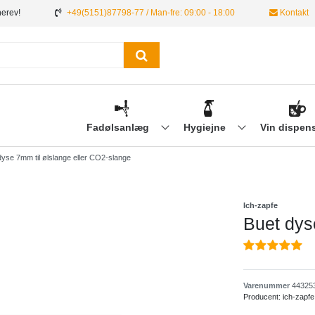
nerev!
+49(5151)87798-77 / Man-fre: 09:00 - 18:00
Kontakt
Fadølsanlæg
Hygiejne
Vin dispen
dyse 7mm til ølslange eller CO2-slange
Ich-zapfe
Buet dys
Varenummer
44325
Producent:
ich-zapfe