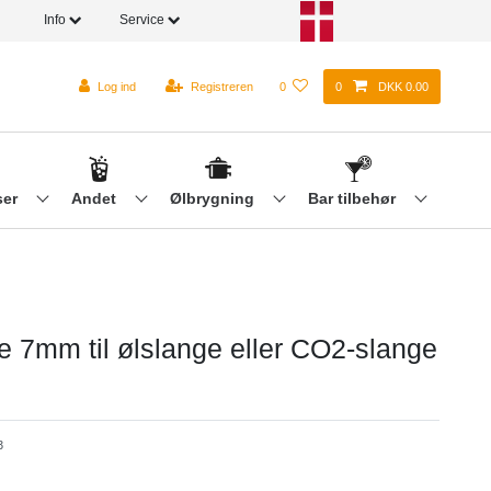
Info
Service
Log ind
Registreren
0
0
DKK 0.00
ser
Andet
Ølbrygning
Bar tilbehør
e 7mm til ølslange eller CO2-slange
3