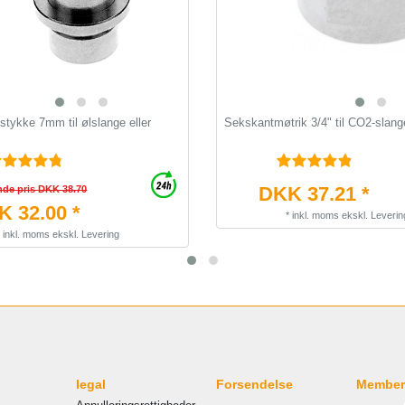
tykke 7mm til ølslange eller
Sekskantmøtrik 3/4" til CO2-slang
DKK 37.21 *
nde pris DKK 38.70
 32.00 *
*
inkl. moms
ekskl.
Leverin
*
inkl. moms
ekskl.
Levering
legal
Forsendelse
Member