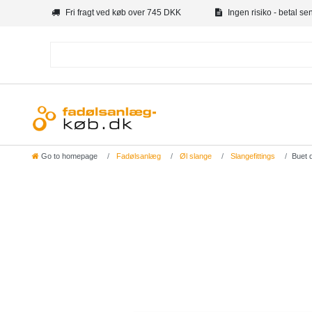
Fri fragt ved køb over 745 DKK
Ingen risiko - betal se
Go to homepage
Fadølsanlæg
Øl slange
Slangefittings
Buet 