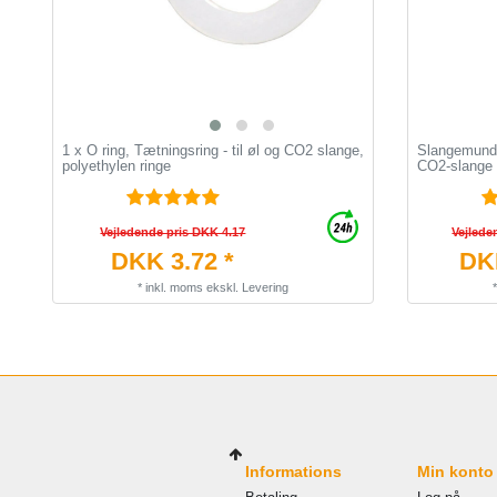
1 x O ring, Tætningsring - til øl og CO2 slange,
Slangemunds
polyethylen ringe
CO2-slange
Vejledende pris DKK 4.17
Vejlede
DKK 3.72 *
DKK
*
inkl. moms
ekskl.
Levering
Informations
Min konto