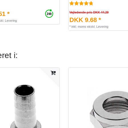
51 *
Vejledende pris DKK 44.29
DKK 9.68 *
kl.
Levering
*
inkl. moms
ekskl.
Levering
et i: