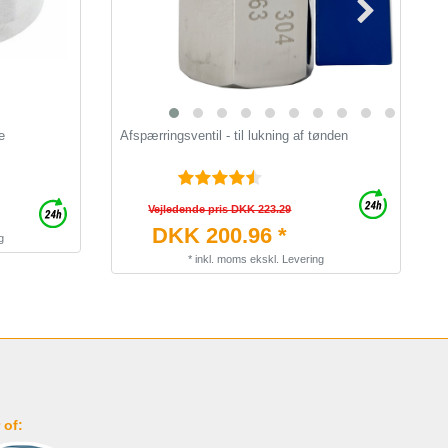
e
Afspærringsventil - til lukning af tønden
Ø
b
Vejledende pris DKK 223.29
DKK 200.96 *
g
*
inkl. moms
ekskl.
Levering
 of: