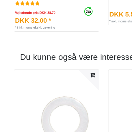
DKK 5.
Vejledende pris DKK 38.70
DKK 32.00 *
*
inkl. moms
eks
*
inkl. moms
ekskl.
Levering
Du kunne også være interesser