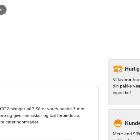
om
Hurtig
Vi leverer hur
din pakke væ
ingen tid!
ler CO2-slanger på? Så er vores buede 7 mm
ere og giver en sikker og tæt forbindelse,
ndre cateringområder.
Kunde
Mere end 90%