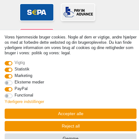
Vores hjemmeside bruger cookies. Nogle af dem er vigtige, andre hjælper
os med at forbedre dette websted og din brugeroplevelse. Du kan finde
yderligere information om vores brug af cookies og dine rettigheder som
bruger i vores: politik og vores: legal.
© Copyright 2026 | Alle rettigheder forbeholdes. - Prices incl. VAT. 19%
Vigtig
VAT Basic prices see article detail | * Applies to deliveries to the UK!
Statistik
Kontakt
Withdraw from contract here
Marketing
Eksterne medier
PayPal
Functional
Yderligere indstillinger
Accepter alle
Reject all
Gemme