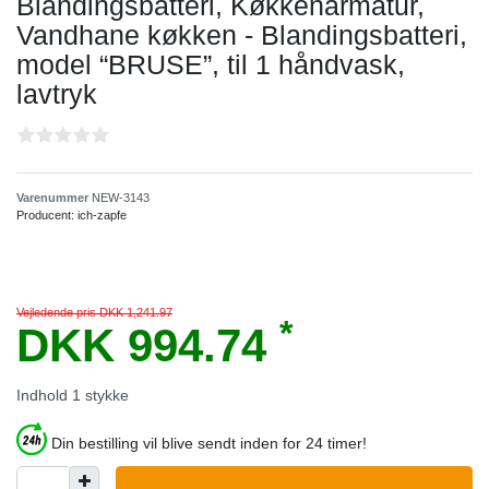
Blandingsbatteri, Køkkenarmatur,
Vandhane køkken - Blandingsbatteri,
model “BRUSE”, til 1 håndvask,
lavtryk
Varenummer
NEW-3143
Producent:
ich-zapfe
Vejledende pris DKK 1,241.97
*
DKK 994.74
Indhold
1
stykke
Din bestilling vil blive sendt inden for 24 timer!