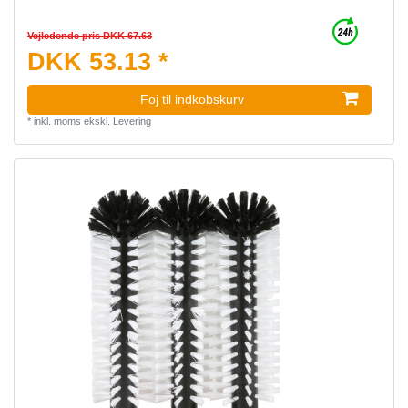
Vejledende pris DKK 67.63
DKK 53.13 *
Foj til indkobskurv
*
inkl. moms
ekskl.
Levering