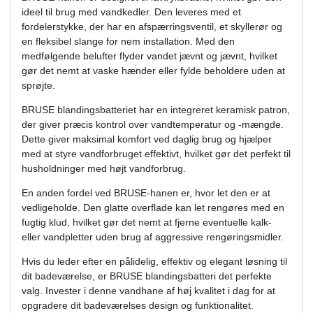
ideel til brug med vandkedler. Den leveres med et
fordelerstykke, der har en afspærringsventil, et skyllerør og
en fleksibel slange for nem installation. Med den
medfølgende belufter flyder vandet jævnt og jævnt, hvilket
gør det nemt at vaske hænder eller fylde beholdere uden at
sprøjte.
BRUSE blandingsbatteriet har en integreret keramisk patron,
der giver præcis kontrol over vandtemperatur og -mængde.
Dette giver maksimal komfort ved daglig brug og hjælper
med at styre vandforbruget effektivt, hvilket gør det perfekt til
husholdninger med højt vandforbrug.
En anden fordel ved BRUSE-hanen er, hvor let den er at
vedligeholde. Den glatte overflade kan let rengøres med en
fugtig klud, hvilket gør det nemt at fjerne eventuelle kalk-
eller vandpletter uden brug af aggressive rengøringsmidler.
Hvis du leder efter en pålidelig, effektiv og elegant løsning til
dit badeværelse, er BRUSE blandingsbatteri det perfekte
valg. Invester i denne vandhane af høj kvalitet i dag for at
opgradere dit badeværelses design og funktionalitet.