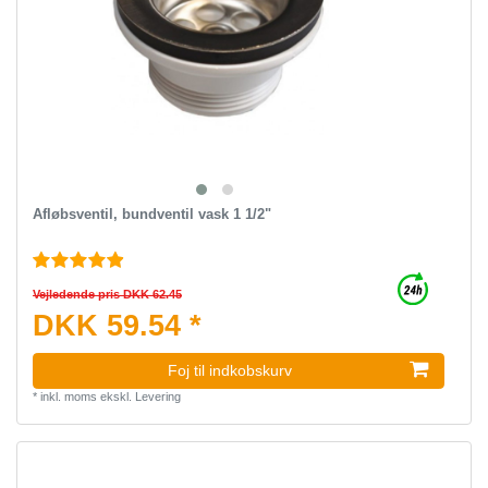
Afløbsventil, bundventil vask 1 1/2"
Vejledende pris DKK 62.45
DKK 59.54 *
Foj til indkobskurv
*
inkl. moms
ekskl.
Levering