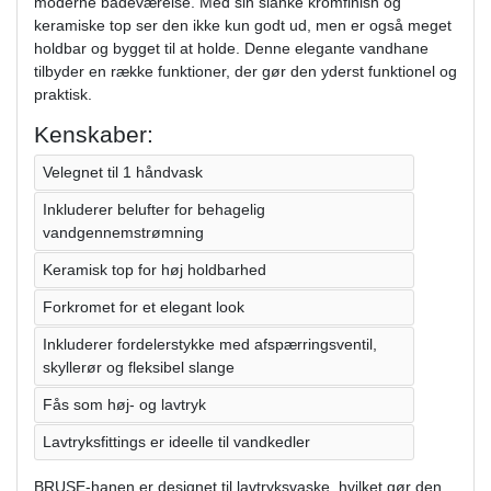
moderne badeværelse. Med sin slanke kromfinish og
keramiske top ser den ikke kun godt ud, men er også meget
holdbar og bygget til at holde. Denne elegante vandhane
tilbyder en række funktioner, der gør den yderst funktionel og
praktisk.
Kenskaber:
Velegnet til 1 håndvask
Inkluderer belufter for behagelig
vandgennemstrømning
Keramisk top for høj holdbarhed
Forkromet for et elegant look
Inkluderer fordelerstykke med afspærringsventil,
skyllerør og fleksibel slange
Fås som høj- og lavtryk
Lavtryksfittings er ideelle til vandkedler
BRUSE-hanen er designet til lavtryksvaske, hvilket gør den