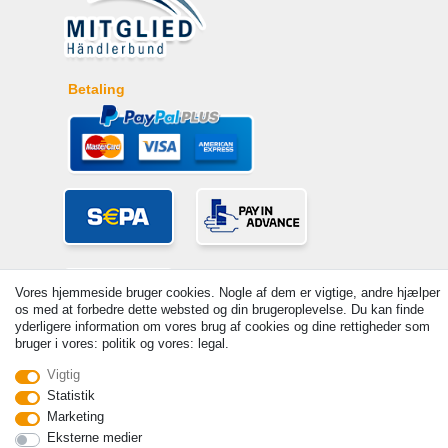
Betaling
Vores hjemmeside bruger cookies. Nogle af dem er vigtige, andre hjælper
os med at forbedre dette websted og din brugeroplevelse. Du kan finde
yderligere information om vores brug af cookies og dine rettigheder som
bruger i vores: politik og vores: legal.
© Copyright 2026 | Alle rettigheder forbeholdes. - Prices incl. VAT. 19%
Vigtig
VAT Basic prices see article detail | * Applies to deliveries to the UK!
Statistik
Marketing
Kontakt
Withdraw from contract here
Eksterne medier