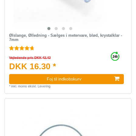
Ølslange, Ølledning - Sælges i metervare, blød, krystalklar -
7mm
Vejledende pris DKK 42.42
DKK 16.30 *
Foj til indkobskurv
*
inkl. moms
ekskl.
Levering