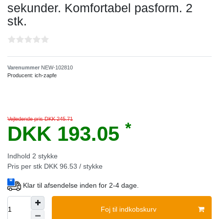
sekunder. Komfortabel pasform. 2
stk.
Varenummer
NEW-102810
Producent:
ich-zapfe
Vejledende pris DKK 245.71
*
DKK 193.05
Indhold
2
stykke
Pris per stk
DKK 96.53 / stykke
Klar til afsendelse inden for 2-4 dage.
Foj til indkobskurv