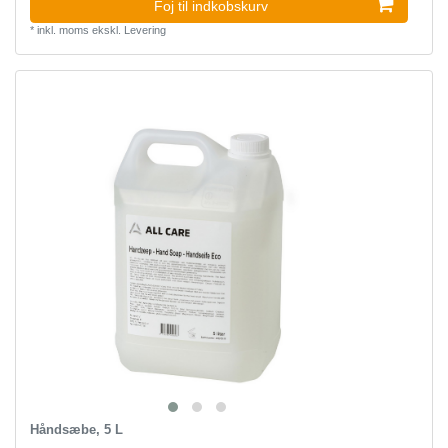
Foj til indkobskurv
*
inkl. moms
ekskl.
Levering
Håndsæbe, 5 L