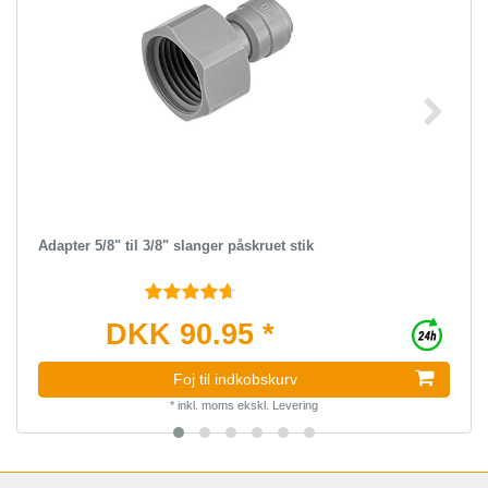
Adapter 5/8" til 3/8" slanger påskruet stik
DKK 90.95 *
Foj til indkobskurv
*
inkl. moms
ekskl.
Levering