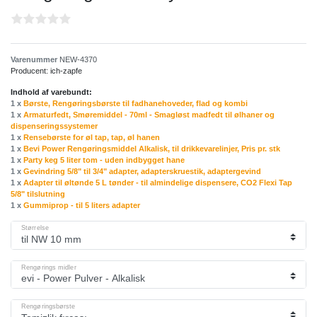
Varenummer
NEW-4370
Producent:
ich-zapfe
Indhold af varebundt:
1 x
Børste, Rengøringsbørste til fadhanehoveder, flad og kombi
1 x
Armaturfedt, Smøremiddel - 70ml - Smagløst madfedt til ølhaner og
dispenseringssystemer
1 x
Rensebørste for øl tap, tap, øl hanen
1 x
Bevi Power Rengøringsmiddel Alkalisk, til drikkevarelinjer, Pris pr. stk
1 x
Party keg 5 liter tom - uden indbygget hane
1 x
Gevindring 5/8" til 3/4" adapter, adapterskruestik, adaptergevind
1 x
Adapter til øltønde 5 L tønder - til almindelige dispensere, CO2 Flexi Tap
5/8" tilslutning
1 x
Gummiprop - til 5 liters adapter
Størrelse
Rengørings midler
Rengøringsbørste