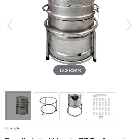
Tap to expand
Ich-zapfe