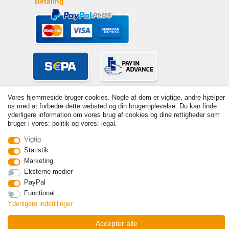
Betaling
Vores hjemmeside bruger cookies. Nogle af dem er vigtige, andre hjælper
os med at forbedre dette websted og din brugeroplevelse. Du kan finde
yderligere information om vores brug af cookies og dine rettigheder som
bruger i vores: politik og vores: legal.
Vigtig
© Copyright 2026 | Alle rettigheder forbeholdes. - Prices incl. VAT. 19%
Statistik
VAT Basic prices see article detail | * Applies to deliveries to the UK!
Marketing
Kontakt
Withdraw from contract here
Eksterne medier
PayPal
Functional
Yderligere indstillinger
Accepter alle