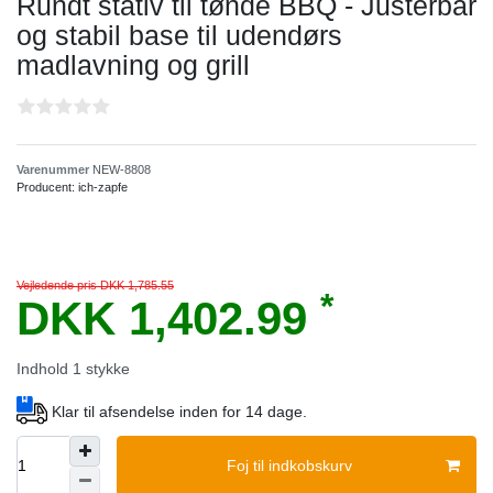
Rundt stativ til tønde BBQ - Justerbar
og stabil base til udendørs
madlavning og grill
Varenummer
NEW-8808
Producent:
ich-zapfe
Vejledende pris DKK 1,785.55
*
DKK 1,402.99
Indhold
1
stykke
Klar til afsendelse inden for 14 dage.
Foj til indkobskurv