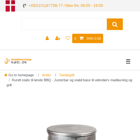
+49(5151)87798-77 / Man-fre: 09:00 - 18:00
0
DKK 0.00
☰
Go to homepage
Andet
Tøndegrill
Rundt stativ til tønde BBQ - Justerbar og stabil base til udendørs madlavning og
grill