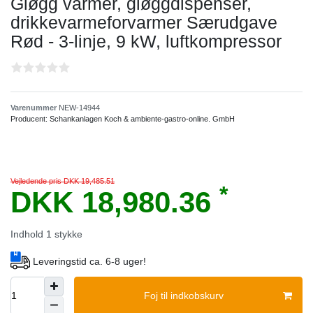
Gløgg varmer, gløggdispenser,
drikkevarmeforvarmer Særudgave
Rød - 3-linje, 9 kW, luftkompressor
Varenummer
NEW-14944
Producent:
Schankanlagen Koch & ambiente-gastro-online. GmbH
Vejledende pris DKK 19,485.51
*
DKK 18,980.36
Indhold
1
stykke
Leveringstid ca. 6-8 uger!
Foj til indkobskurv