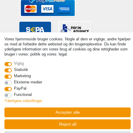
Vores hjemmeside bruger cookies. Nogle af dem er vigtige, andre hjælper
os med at forbedre dette websted og din brugeroplevelse. Du kan finde
yderligere information om vores brug af cookies og dine rettigheder som
bruger i vores: politik og vores: legal.
Vigtig
Statistik
© Copyright 2026 | Alle rettigheder forbeholdes. - Prices incl. VAT. 19%
Marketing
VAT Basic prices see article detail | * Applies to deliveries to the UK!
Eksterne medier
PayPal
Kontakt
Withdraw from contract here
Functional
Yderligere indstillinger
Accepter alle
Reject all