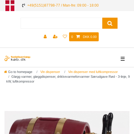
+49(5151)87798-77 / Man-fre: 09:00 - 18:00
0
DKK 0.00
☰
Go to homepage
Vin dispenser
Vin dispenser med luftkompressor
Gløgg varmer, gløggdispenser, drikkevarmeforvarmer Særudgave Rød - 3-linje, 9
kW, luftkompressor