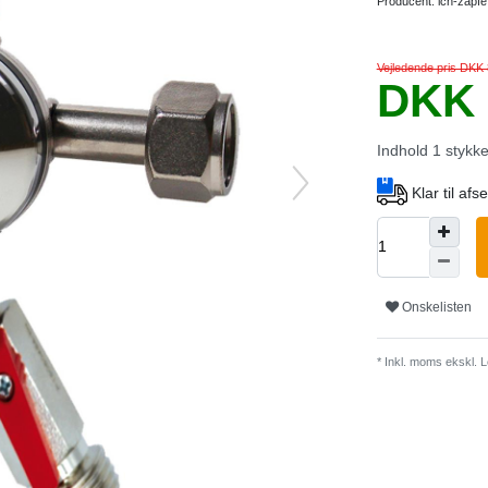
Producent:
ich-zapfe
Vejledende pris DKK
DKK 
Indhold
1
stykk
Klar til af
Onskelisten
* Inkl. moms ekskl.
L