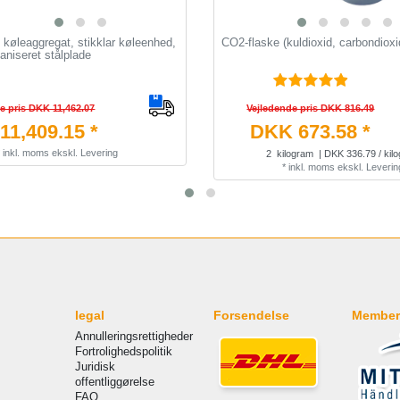
køleaggregat, stikklar køleenhed,
CO2-flaske (kuldioxid, carbondioxi
vaniseret stålplade
e pris DKK 11,462.07
Vejledende pris DKK 816.49
11,409.15 *
DKK 673.58 *
*
inkl. moms
ekskl.
Levering
2
kilogram
| DKK 336.79 / kil
*
inkl. moms
ekskl.
Leverin
legal
Forsendelse
Member
Annulleringsrettigheder
Fortrolighedspolitik
Juridisk
offentliggørelse
FAQ