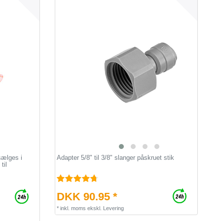
sælges i
Adapter 5/8" til 3/8" slanger påskruet stik
til
DKK 90.95 *
*
inkl. moms
ekskl.
Levering