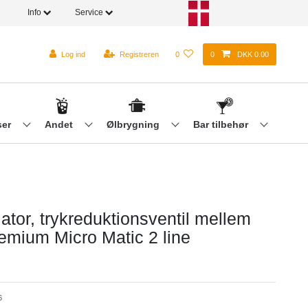
Info
Service
Log ind
Registreren
0
0
DKK 0.00
ser
Andet
Ølbrygning
Bar tilbehør
ator, trykreduktionsventil mellem
emium Micro Matic 2 line
6