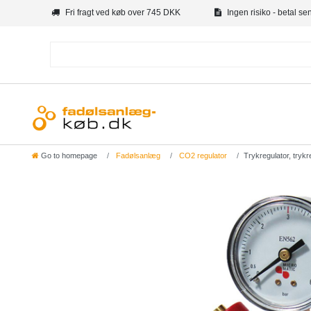
Fri fragt ved køb over 745 DKK
Ingen risiko - betal se
Go to homepage
Fadølsanlæg
CO2 regulator
Trykregulator, tryk