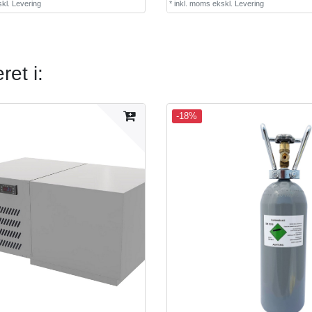
kl.
Levering
*
inkl. moms
ekskl.
Levering
et i:
-18%