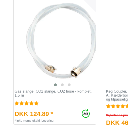
Gas slange, CO2 slange, CO2 hose - komplet,
Keg Coupler,
1.5 m
A, Kælderbort
og tilpasselig
DKK 124.89 *
Vejledende pri
*
inkl. moms
ekskl.
Levering
DKK 46