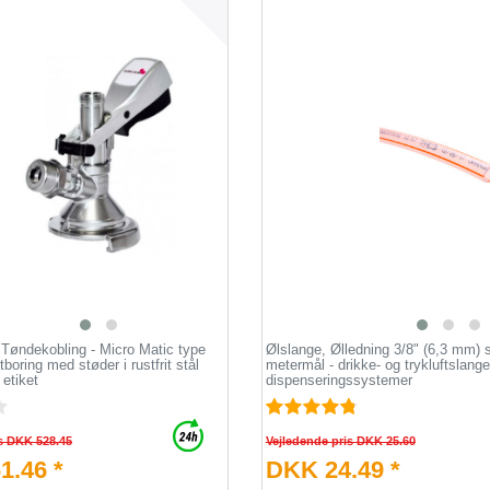
 Tøndekobling - Micro Matic type
Ølslange, Ølledning 3/8" (6,3 mm) 
boring med støder i rustfrit stål
metermål - drikke- og trykluftslange 
 etiket
dispenseringssystemer
s DKK 528.45
Vejledende pris DKK 25.60
1.46 *
DKK 24.49 *