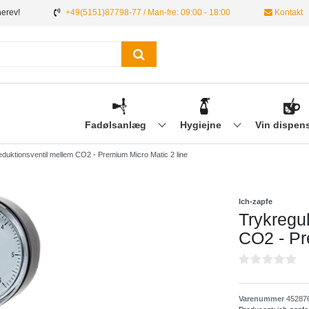
nerev!
+49(5151)87798-77 / Man-fre: 09:00 - 18:00
Kontakt
Fadølsanlæg
Hygiejne
Vin dispen
reduktionsventil mellem CO2 - Premium Micro Matic 2 line
Ich-zapfe
Trykregul
CO2 - Pr
Varenummer
45287