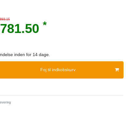
 893.15
*
781.50
e
sendelse inden for 14 dage.
Foj til indkobskurv
evering