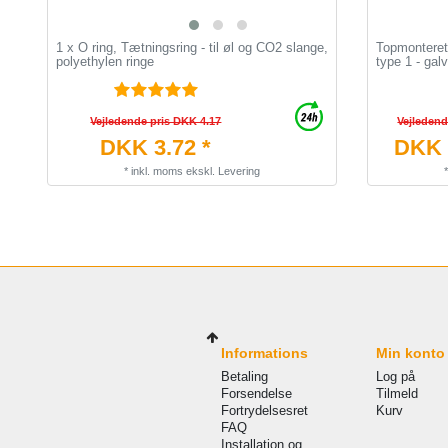
1 x O ring, Tætningsring - til øl og CO2 slange,
Topmonteret 
polyethylen ringe
type 1 - gal
Vejledende pris DKK 4.17
Vejledend
DKK 3.72 *
DKK 
*
inkl. moms
ekskl.
Levering
Informations
Min konto
Betaling
Log på
Forsendelse
Tilmeld
Fortrydelsesret
Kurv
FAQ
Installation og