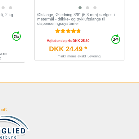
d), 2 kg
Ølslange, Ølledning 3/8" (6,3 mm) sælges i
L
metermål - drikke- og trykluftslange til
ø
dispenseringssystemer
Vejledende pris DKK 25.60
DKK 24.49 *
ogram
*
inkl. moms
ekskl.
Levering
g
 of: