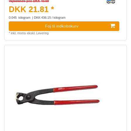
Vejledende pris DKK 43.69
DKK 21.81 *
0.045
kilogram
| DKK 436.15 / kilogram
Foj til indkobskurv
*
inkl. moms
ekskl.
Levering