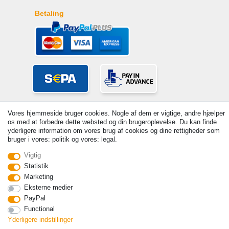
Betaling
Vores hjemmeside bruger cookies. Nogle af dem er vigtige, andre hjælper
os med at forbedre dette websted og din brugeroplevelse. Du kan finde
yderligere information om vores brug af cookies og dine rettigheder som
bruger i vores: politik og vores: legal.
© Copyright 2026 | Alle rettigheder forbeholdes. - Prices incl. VAT. 19%
Vigtig
VAT Basic prices see article detail | * Applies to deliveries to the UK!
Statistik
Marketing
Kontakt
Withdraw from contract here
Eksterne medier
PayPal
Functional
Yderligere indstillinger