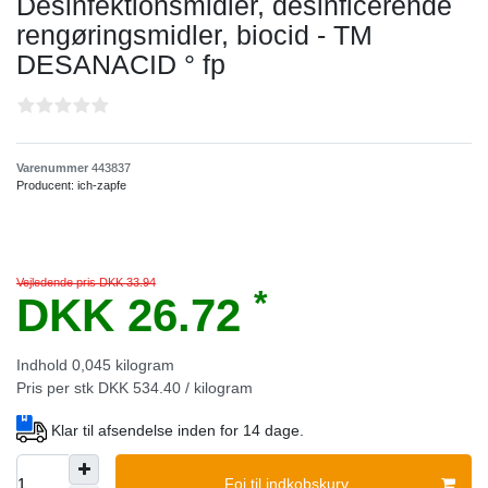
Desinfektionsmidler, desinficerende
rengøringsmidler, biocid - TM
DESANACID ° fp
Varenummer
443837
Producent:
ich-zapfe
Vejledende pris DKK 33.94
*
DKK 26.72
Indhold
0,045
kilogram
Pris per stk
DKK 534.40 / kilogram
Klar til afsendelse inden for 14 dage.
Foj til indkobskurv