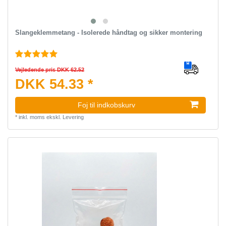
Slangeklemmetang - Isolerede håndtag og sikker montering
Vejledende pris DKK 62.52
DKK 54.33 *
Foj til indkobskurv
*
inkl. moms
ekskl.
Levering