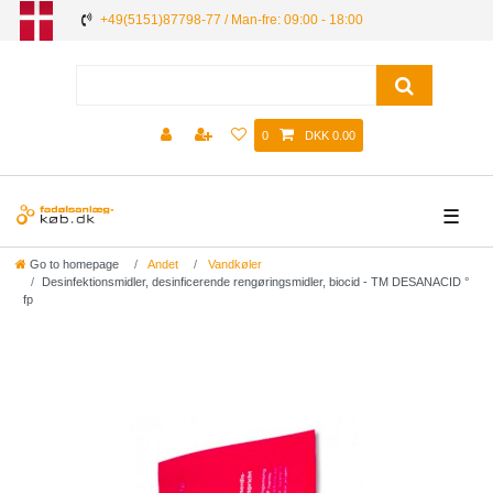
+49(5151)87798-77 / Man-fre: 09:00 - 18:00
0
DKK 0.00
☰
Go to homepage
Andet
Vandkøler
Desinfektionsmidler, desinficerende rengøringsmidler, biocid - TM DESANACID °
fp