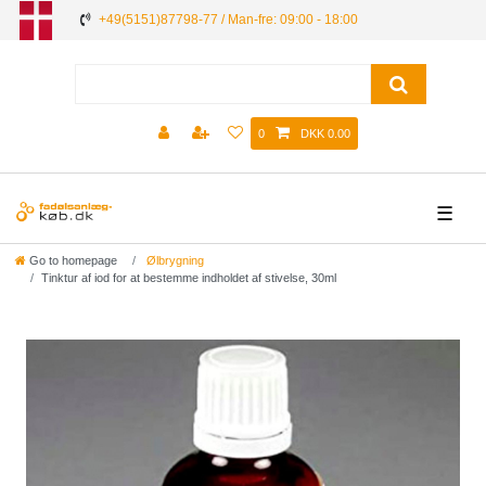
+49(5151)87798-77 / Man-fre: 09:00 - 18:00
0
DKK 0.00
☰
Go to homepage
Ølbrygning
Tinktur af iod for at bestemme indholdet af stivelse, 30ml