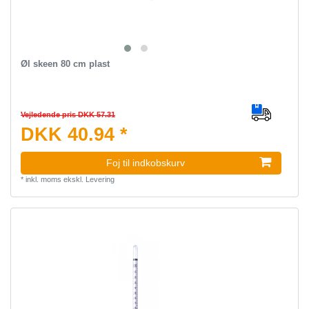
Øl skeen 80 cm plast
Vejledende pris DKK 57.31
DKK 40.94 *
Foj til indkobskurv
*
inkl. moms
ekskl.
Levering