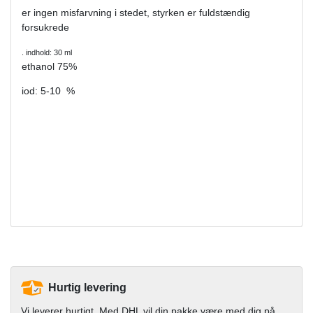
er ingen misfarvning i stedet, styrken er fuldstændig
forsukrede
. indhold: 30 ml
ethanol 75%
iod: 5-10 %
Hurtig levering
Vi leverer hurtigt. Med DHL vil din pakke være med dig på