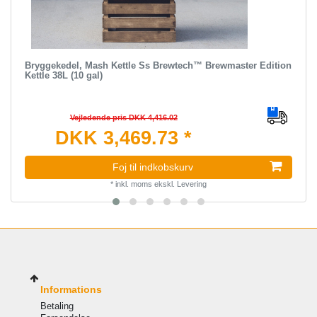
Bryggekedel, Mash Kettle Ss Brewtech™ Brewmaster Edition
Kettle 38L (10 gal)
Vejledende pris DKK 4,416.02
DKK 3,469.73 *
Foj til indkobskurv
*
inkl. moms
ekskl.
Levering
Informations
Betaling