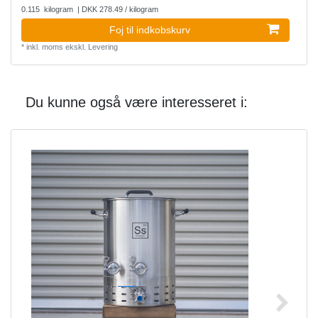
0.115
kilogram
| DKK 278.49 / kilogram
Foj til indkobskurv
*
inkl. moms
ekskl.
Levering
Du kunne også være interesseret i: