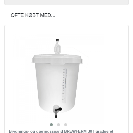
OFTE KØBT MED...
Brygnings- og gæringsspand BREWFERM 30 l gradueret