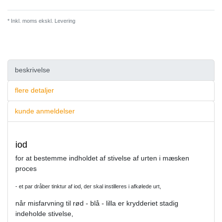
* Inkl. moms ekskl.
Levering
beskrivelse
flere detaljer
kunde anmeldelser
iod
for at bestemme indholdet af stivelse af urten i mæsken
proces
- et par dråber tinktur af iod, der skal instilleres i afkølede urt,
når misfarvning til rød - blå - lilla er krydderiet stadig
indeholde stivelse,