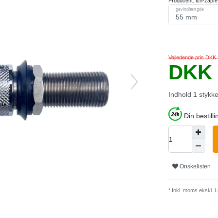
Producent:
ich-zapfe
gevindlængde
Vejledende pris DKK
DKK 
Indhold
1
stykk
Din bestilli
Onskelisten
* Inkl. moms ekskl.
L