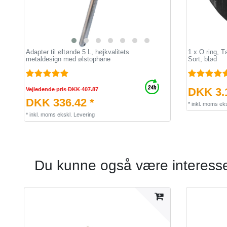
Adapter til øltønde 5 L, højkvalitets
1 x O ring, 
metaldesign med ølstophane
Sort, blød
DKK 3.
Vejledende pris DKK 407.87
DKK 336.42 *
*
inkl. moms
eks
*
inkl. moms
ekskl.
Levering
Du kunne også være interesser