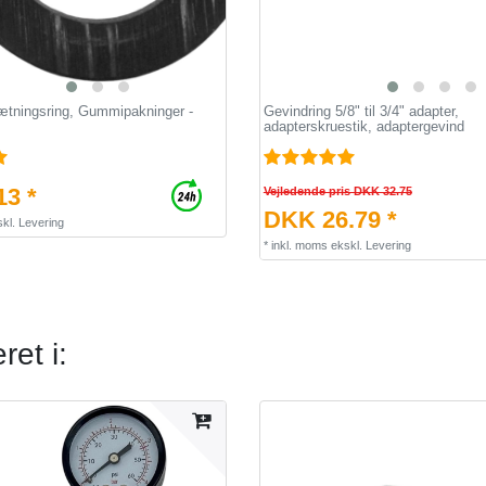
Tætningsring, Gummipakninger -
Gevindring 5/8" til 3/4" adapter,
adapterskruestik, adaptergevind
13 *
Vejledende pris DKK 32.75
DKK 26.79 *
kl.
Levering
*
inkl. moms
ekskl.
Levering
et i: