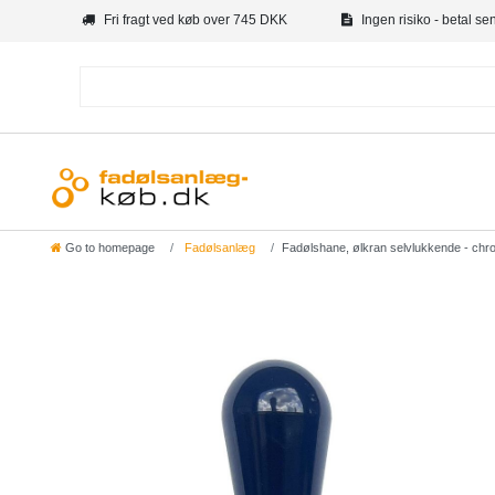
Fri fragt ved køb over 745 DKK
Ingen risiko - betal se
Go to homepage
Fadølsanlæg
Fadølshane, ølkran selvlukkende - chr