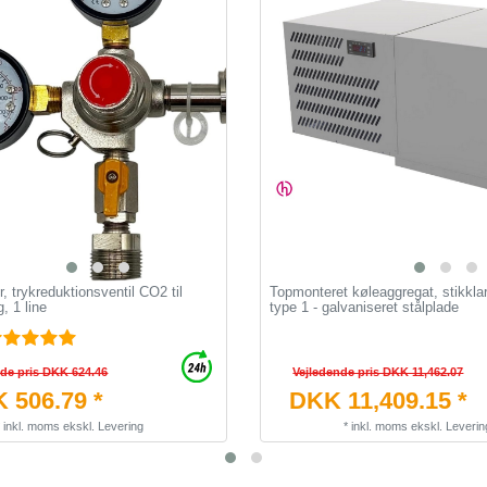
r, trykreduktionsventil CO2 til
Topmonteret køleaggregat, stikkla
, 1 line
type 1 - galvaniseret stålplade
nde pris DKK 624.46
Vejledende pris DKK 11,462.07
 506.79 *
DKK 11,409.15 *
*
inkl. moms
ekskl.
Levering
*
inkl. moms
ekskl.
Leverin