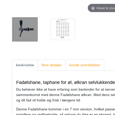
Hover to zo
beskrivelse
flere detaljer
kunde anmeldelser
Fadølshane, taphane for øl, ølkran selvlukkend
Du behøver ikke at have erfaring som bartender for at server
sammenkomst med denne Fadølshane ølkran. Med dens selvl
og dit fad vil holde sig frisk i længere tid.
Denne Fadølshane kommer i en 7 mm version, hvilket passer g
installere og vedligeholde, så selvom du ikke er en ekspert, k