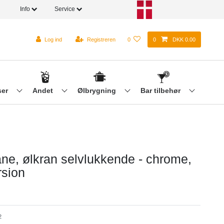
Info
Service
Log ind
Registreren
0
0
DKK 0.00
ser
Andet
Ølbrygning
Bar tilbehør
ne, ølkran selvlukkende - chrome,
sion
2