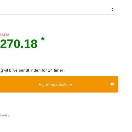
 343.86
*
270.18
e
ng vil blive sendt inden for 24 timer!
Foj til indkobskurv
evering