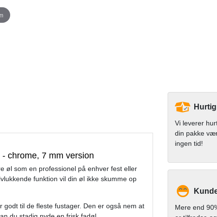
om
Hurtig
Vi leverer hur
din pakke væ
ingen tid!
e - chrome, 7 mm version
e øl som en professionel på enhver fest eller
ukkende funktion vil din øl ikke skumme op
Kunde
odt til de fleste fustager. Den er også nem at
Mere end 90%
an du stadig nyde en frisk fadøl.