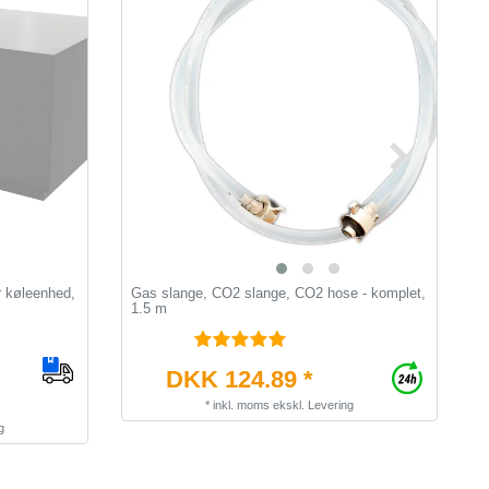
r køleenhed,
Gas slange, CO2 slange, CO2 hose - komplet,
K
1.5 m
k
DKK 124.89 *
*
inkl. moms
ekskl.
Levering
g