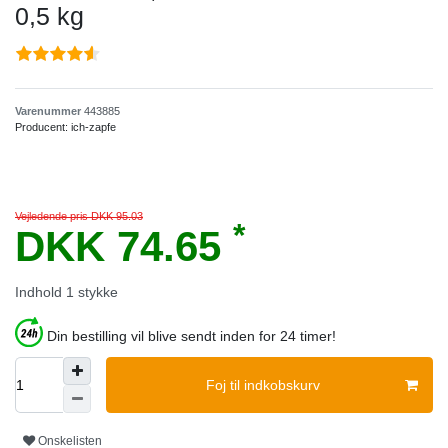
0,5 kg
Varenummer
443885
Producent:
ich-zapfe
Vejledende pris DKK 95.03
*
DKK 74.65
Indhold
1
stykke
Din bestilling vil blive sendt inden for 24 timer!
Foj til indkobskurv
Onskelisten