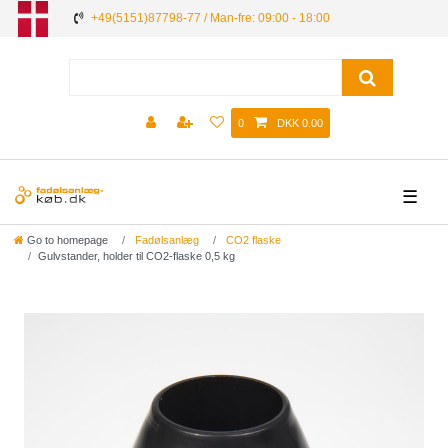
+49(5151)87798-77 / Man-fre: 09:00 - 18:00
0
DKK 0.00
☰
Go to homepage
Fadølsanlæg
CO2 flaske
Gulvstander, holder til CO2-flaske 0,5 kg