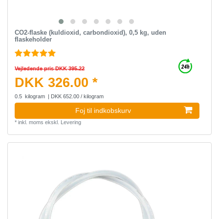
CO2-flaske (kuldioxid, carbondioxid), 0,5 kg, uden
flaskeholder
Vejledende pris DKK 395.22
DKK 326.00 *
0.5
kilogram
| DKK 652.00 / kilogram
Foj til indkobskurv
*
inkl. moms
ekskl.
Levering