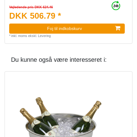
Vejledende pris DKK 624.46
DKK 506.79 *
Foj til indkobskurv
*
inkl. moms
ekskl.
Levering
Du kunne også være interesseret i: