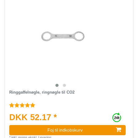
Ringgaffelnøgle, ringnøgle til CO2
DKK 52.17 *
Foj til indkobskurv
*
inkl. moms
ekskl.
Levering