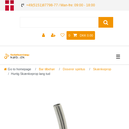
+49(5151)87798-77 / Man-fre: 09:00 - 18:00
0
DKK 0.00
☰
Go to homepage
Bar tilbehør
Doserer spiritus
Skænkeprop
Hurtig Skænkeprop lang tud