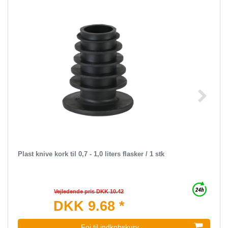
Plast knive kork til 0,7 - 1,0 liters flasker / 1 stk
Vejledende pris DKK 10.42
DKK 9.68 *
Foj til indkobskurv