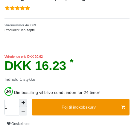
Varenummer
443369
Producent:
ich-zapfe
Vejledende pris DKK 20.62
*
DKK 16.23
Indhold
1
stykke
Din bestilling vil blive sendt inden for 24 timer!
Foj til indkobskurv
Onskelisten