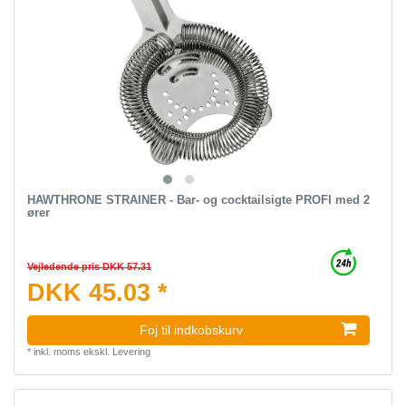
HAWTHRONE STRAINER - Bar- og cocktailsigte PROFI med 2
ører
Vejledende pris DKK 57.31
DKK 45.03 *
Foj til indkobskurv
*
inkl. moms
ekskl.
Levering