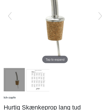
Tap to expand
Ich-zapfe
Hurtig Skænkeprop lang tud