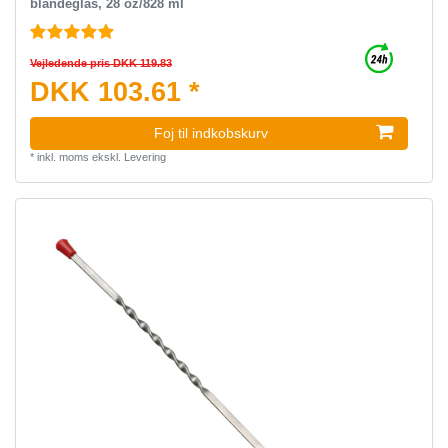
blandeglas, 28 oz/828 ml
Vejledende pris DKK 119.83
DKK 103.61 *
Foj til indkobskurv
*
inkl. moms
ekskl.
Levering