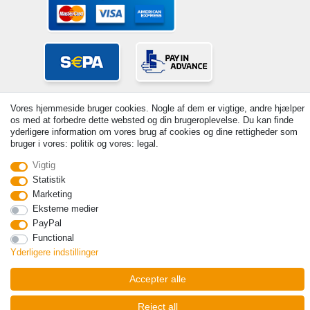
Vores hjemmeside bruger cookies. Nogle af dem er vigtige, andre hjælper
os med at forbedre dette websted og din brugeroplevelse. Du kan finde
yderligere information om vores brug af cookies og dine rettigheder som
bruger i vores: politik og vores: legal.
Vigtig
© Copyright 2026 | Alle rettigheder forbeholdes. - Prices incl. VAT. 19%
VAT Basic prices see article detail | * Applies to deliveries to the UK!
Statistik
Marketing
Kontakt
Withdraw from contract here
Eksterne medier
PayPal
Functional
Yderligere indstillinger
Accepter alle
Reject all