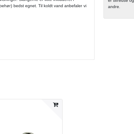
er tilfredse og
lbehør) bedst egnet. Til koldt vand anbefaler vi
andre.