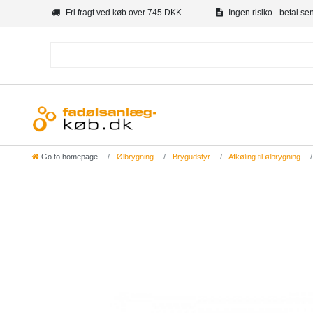
Fri fragt ved køb over 745 DKK
Ingen risiko - betal se
Go to homepage
Ølbrygning
Brygudstyr
Afkøling til ølbrygning