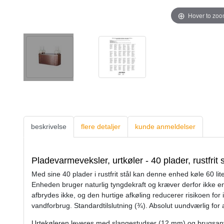
Hover to zo
beskrivelse
flere detaljer
kunde anmeldelser
Pladevarmeveksler, urtkøler - 40 plader, rustfrit s
Med sine 40 plader i rustfrit stål kan denne enhed køle 60 lit
Enheden bruger naturlig tyngdekraft og kræver derfor ikke e
afbrydes ikke, og den hurtige afkøling reducerer risikoen for
vandforbrug. Standardtilslutning (¾). Absolut uundværlig for a
Urtekøleren leveres med slangestudser (12 mm) og brugsanvis