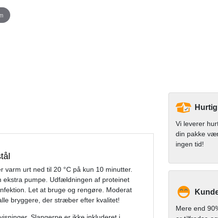
om
Hurtig
Vi leverer hur
din pakke væ
ingen tid!
tål
er varm urt ned til 20 °C på kun 10 minutter.
n ekstra pumpe. Udfældningen af proteinet
 infektion. Let at bruge og rengøre. Moderat
Kunde
lle bryggere, der stræber efter kvalitet!
Mere end 90%
ninger. Slangerne er ikke inkluderet i