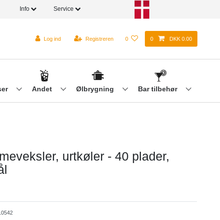
Info
Service
Log ind
Registreren
0
0
DKK 0.00
ser
Andet
Ølbrygning
Bar tilbehør
eveksler, urtkøler - 40 plader,
ål
0542