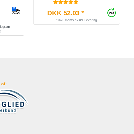
DKK 52.03 *
*
inkl. moms
ekskl.
Levering
ilogram
g
 of: