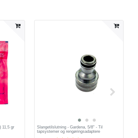
 11,5 gr
Slangetilslutning - Gardena, 5/8" - Til
K
tapsystemer og rengøringsadaptere
f