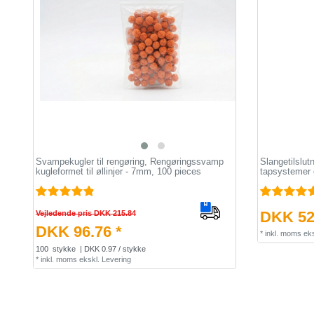
Svampekugler til rengøring, Rengøringssvamp
Slangetilslutn
kugleformet til øllinjer - 7mm, 100 pieces
tapsystemer 
DKK 52
Vejledende pris DKK 215.84
DKK 96.76 *
*
inkl. moms
eks
100
stykke
| DKK 0.97 / stykke
*
inkl. moms
ekskl.
Levering