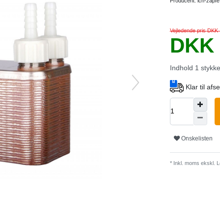
Producent:
ich-zapfe
Vejledende pris DKK 
DKK 
Indhold
1
stykk
Klar til af
Onskelisten
* Inkl. moms ekskl.
L