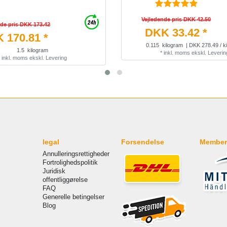
Vejledende pris DKK 42.50
nde pris DKK 173.42
DKK 33.42 *
 170.81 *
0.115
kilogram
| DKK 278.49 / k
1.5
kilogram
*
inkl. moms
ekskl.
Leverin
*
inkl. moms
ekskl.
Levering
legal
Forsendelse
Member
Annulleringsrettigheder
Fortrolighedspolitik
Juridisk
offentliggørelse
FAQ
Generelle betingelser
Blog