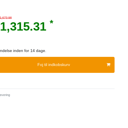
1,673.98
*
1,315.31
e
sendelse inden for 14 dage.
Foj til indkobskurv
evering