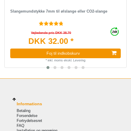
Slangemundstykke 7mm til ølslange eller CO2-slange
Vejledende pris DKK 38.70
DKK 32.00 *
Foj til indkobskurv
*
inkl. moms
ekskl.
Levering
Informations
Betaling
Forsendelse
Fortrydelsesret
FAQ
Installation og rengøring