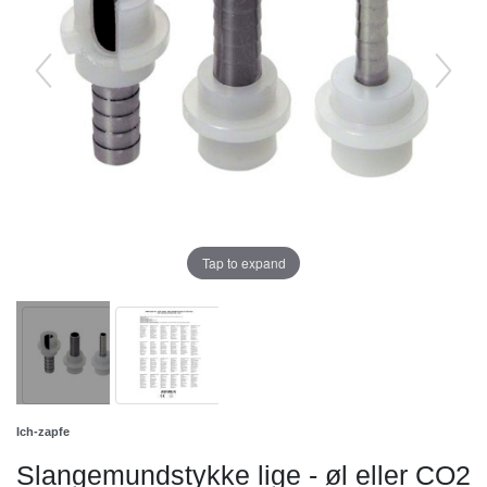
Tap to expand
Ich-zapfe
Slangemundstykke lige - øl eller CO2