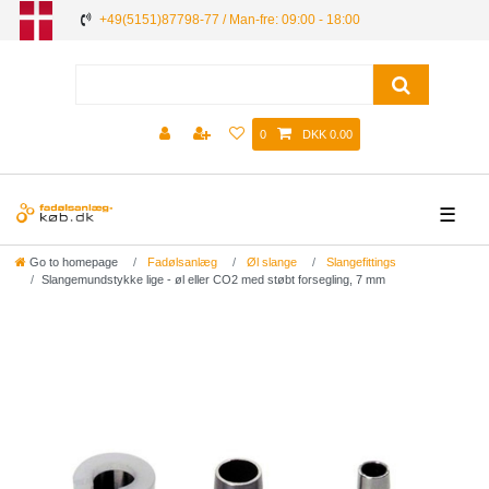
+49(5151)87798-77 / Man-fre: 09:00 - 18:00
0
DKK 0.00
☰
Go to homepage
Fadølsanlæg
Øl slange
Slangefittings
Slangemundstykke lige - øl eller CO2 med støbt forsegling, 7 mm