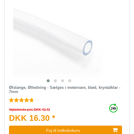
Ølslange, Ølledning - Sælges i metervare, blød, krystalklar -
7mm
Vejledende pris DKK 42.42
DKK 16.30 *
Foj til indkobskurv