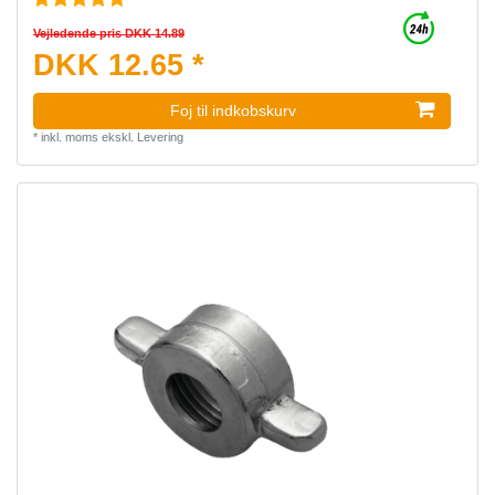
Vejledende pris DKK 14.89
DKK 12.65 *
Foj til indkobskurv
*
inkl. moms
ekskl.
Levering