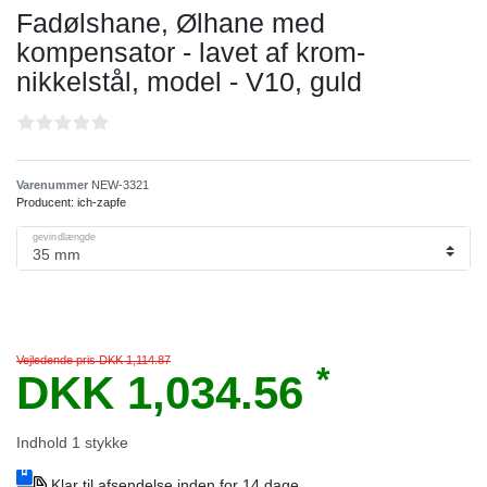
Fadølshane, Ølhane med
kompensator - lavet af krom-
nikkelstål, model - V10, guld
Varenummer
NEW-3321
Producent:
ich-zapfe
gevindlængde
Vejledende pris DKK 1,114.87
*
DKK 1,034.56
Indhold
1
stykke
Klar til afsendelse inden for 14 dage.