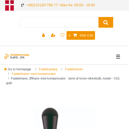
+49(5151)87798-77 / Man-fre: 09:00 - 18:00
0
DKK 0.00
☰
Go to homepage
Fadølsanlæg
Fadølshaner
Fadølshaner med kompensator
Fadølshane, Ølhane med kompensator - lavet af krom-nikkelstål, model - V10,
guld