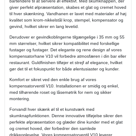
bartendere til at servere øl effektivt. Med skumknappen, der
giver perfekt ølpræsentation, skabes et glat og cremet hoved
til hver skænkning. Vandhanen er lavet med materialer af høj
kvalitet som krom-nikkelstål krop, stempel, kompensator og
gevind, hvilket sikrer en lang levetid.
Derudover er gevindkoblingerne tilgængelige i 35 mm og 55
mm størrelser, hvilket sikrer kompatibilitet med forskellige
fustager og fustager. Det elegante og rene design af vores
kompensatorhane V10 vil forbedre atmosfæren i din bar eller
restaurant. Guldfinishen tilføjer et strejf af elegance, hvilket
gør det til et fokuspunkt for både ølentusiaster og kunder.
Komfort er sikret ved den enkle brug af vores
kompensatorventil V10. Installationen er smidig og enkel,
med tilhørende roset og låsemøtrik for nem og sikker
montering.
Forvandl hver skænk øl til et kunstværk med
skumknapfunktionen. Denne innovative tilføjelse sikrer den
perfekte ølpræsentation og glæder dine kunder med et glat
og cremet hoved, der forbedrer den samlede
drikkeoplevelse. Vores kompensatorventil V10 leverer