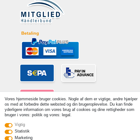
Betaling
Vores hjemmeside bruger cookies. Nogle af dem er vigtige, andre hjælper
os med at forbedre dette websted og din brugeroplevelse. Du kan finde
yderligere information om vores brug af cookies og dine rettigheder som
bruger i vores: politik og vores: legal.
© Copyright 2026 | Alle rettigheder forbeholdes. - Prices incl. VAT. 19%
Vigtig
VAT Basic prices see article detail | * Applies to deliveries to the UK!
Statistik
Kontakt
Withdraw from contract here
Marketing