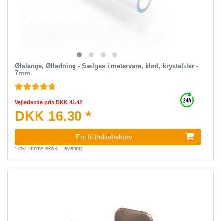
Ølslange, Ølledning - Sælges i metervare, blød, krystalklar -
7mm
Vejledende pris DKK 42.42
DKK 16.30 *
Foj til indkobskurv
*
inkl. moms
ekskl.
Levering