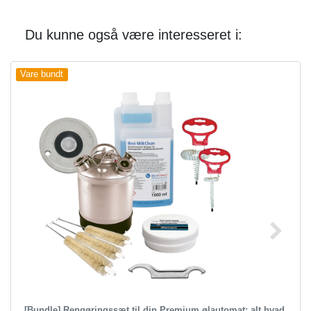
Du kunne også være interesseret i:
Vare bundt
[Bundle] Rengøringssæt til din Premium ølautomat: alt hvad