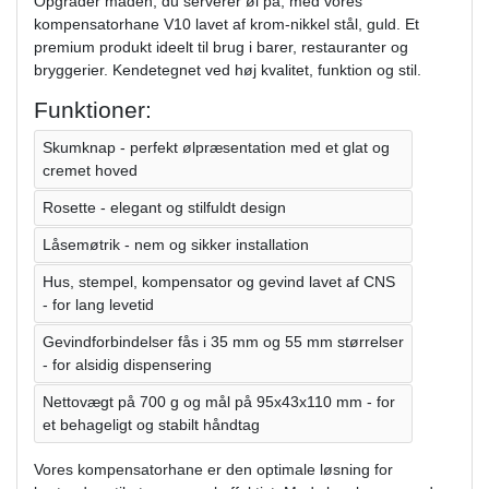
Opgrader måden, du serverer øl på, med vores
kompensatorhane V10 lavet af krom-nikkel stål, guld. Et
premium produkt ideelt til brug i barer, restauranter og
bryggerier. Kendetegnet ved høj kvalitet, funktion og stil.
Funktioner:
Skumknap - perfekt ølpræsentation med et glat og
cremet hoved
Rosette - elegant og stilfuldt design
Låsemøtrik - nem og sikker installation
Hus, stempel, kompensator og gevind lavet af CNS
- for lang levetid
Gevindforbindelser fås i 35 mm og 55 mm størrelser
- for alsidig dispensering
Nettovægt på 700 g og mål på 95x43x110 mm - for
et behageligt og stabilt håndtag
Vores kompensatorhane er den optimale løsning for