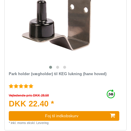
Park holder (vægholder) til KEG lukning (hane hoved)
Vejledende pris DKK 28.58
DKK 22.40 *
Foj til indkobskurv
*
inkl. moms
ekskl.
Levering