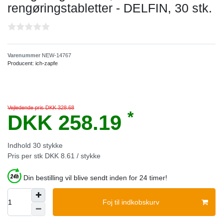
rengøringstabletter - DELFIN, 30 stk.
Varenummer
NEW-14767
Producent:
ich-zapfe
Vejledende pris DKK 328.68
*
DKK 258.19
Indhold
30
stykke
Pris per stk
DKK 8.61 / stykke
Din bestilling vil blive sendt inden for 24 timer!
Foj til indkobskurv