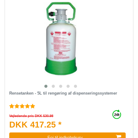
Rensetanken - 5L til rengøring af dispenseringssystemer
Vejledende pris DKK 530.98
DKK 417.25 *
Foj til indkobskurv