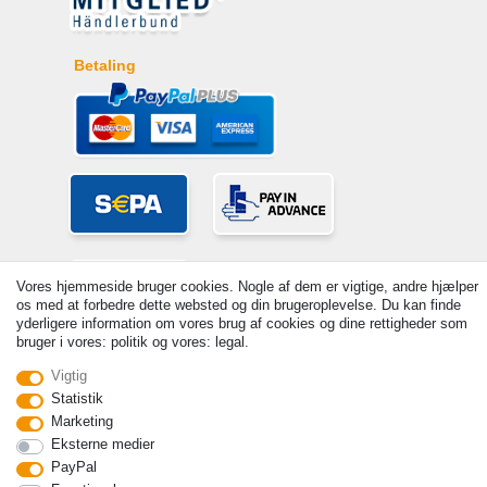
Betaling
Vores hjemmeside bruger cookies. Nogle af dem er vigtige, andre hjælper
os med at forbedre dette websted og din brugeroplevelse. Du kan finde
yderligere information om vores brug af cookies og dine rettigheder som
bruger i vores: politik og vores: legal.
© Copyright 2026 | Alle rettigheder forbeholdes. - Prices incl. VAT. 19%
Vigtig
VAT Basic prices see article detail | * Applies to deliveries to the UK!
Statistik
Marketing
Kontakt
Withdraw from contract here
Eksterne medier
PayPal