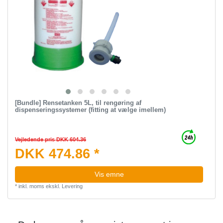
[Bundle] Rensetanken 5L, til rengøring af
dispenseringssystemer (fitting at vælge imellem)
Vejledende pris DKK 604.36
DKK 474.86 *
Vis emne
*
inkl. moms
ekskl.
Levering