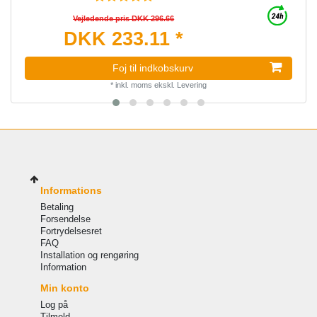
Vejledende pris DKK 296.66
DKK 233.11 *
Foj til indkobskurv
*
inkl. moms
ekskl.
Levering
Informations
Betaling
Forsendelse
Fortrydelsesret
FAQ
Installation og rengøring
Information
Min konto
Log på
Tilmeld