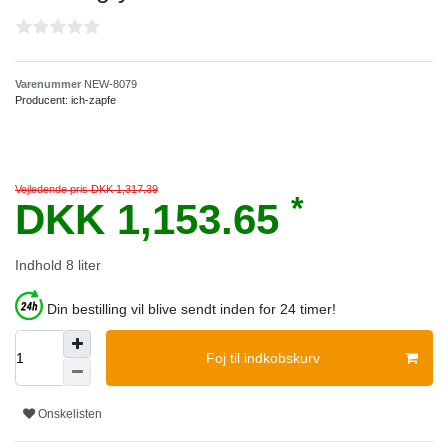
Varenummer
NEW-8079
Producent:
ich-zapfe
Vejledende pris DKK 1,317.39
*
DKK 1,153.65
Indhold
8
liter
Din bestilling vil blive sendt inden for 24 timer!
Foj til indkobskurv
Onskelisten