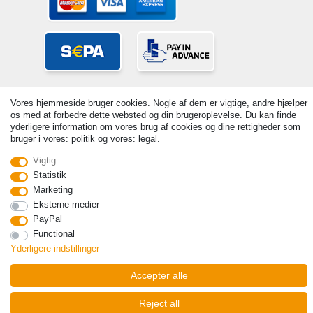
Vores hjemmeside bruger cookies. Nogle af dem er vigtige, andre hjælper
os med at forbedre dette websted og din brugeroplevelse. Du kan finde
yderligere information om vores brug af cookies og dine rettigheder som
bruger i vores: politik og vores: legal.
© Copyright 2026 | Alle rettigheder forbeholdes. - Prices incl. VAT. 19%
Vigtig
VAT Basic prices see article detail | * Applies to deliveries to the UK!
Statistik
Marketing
Kontakt
Withdraw from contract here
Eksterne medier
PayPal
Functional
Yderligere indstillinger
Accepter alle
Reject all