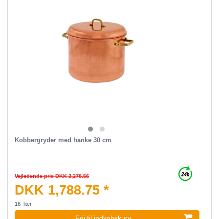
Kobbergryder med hanke 30 cm
Vejledende pris DKK 2,276.56
DKK 1,788.75 *
16
liter
Foj til indkobskurv