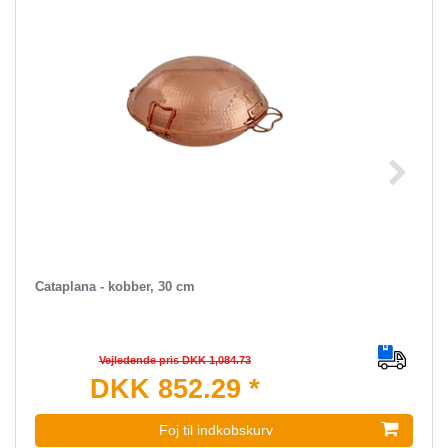
Cataplana - kobber, 30 cm
Vejledende pris DKK 1,084.73
DKK 852.29 *
Foj til indkobskurv