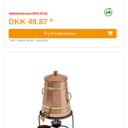
Vejledende pris DKK 57.31
DKK 49.87 *
Foj til indkobskurv
*
inkl. moms
ekskl.
Levering