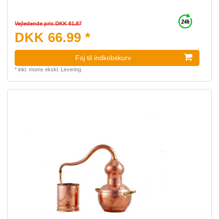
Vejledende pris DKK 81.87
DKK 66.99 *
Foj til indkobskurv
*
inkl. moms
ekskl.
Levering