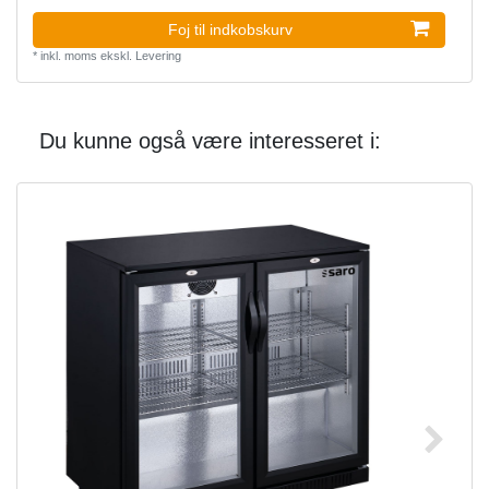
Foj til indkobskurv
*
inkl. moms
ekskl.
Levering
Du kunne også være interesseret i: