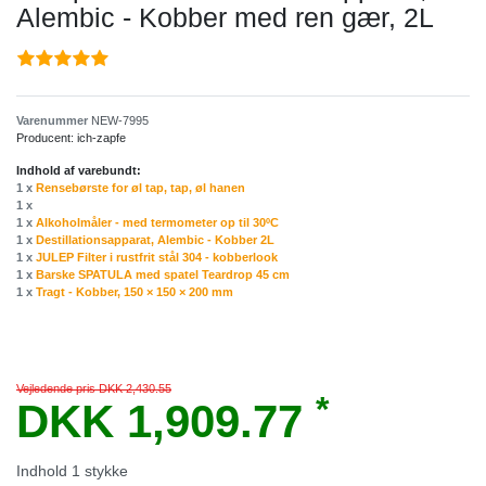
Alembic - Kobber med ren gær, 2L
Varenummer
NEW-7995
Producent:
ich-zapfe
Indhold af varebundt:
1 x
Rensebørste for øl tap, tap, øl hanen
1 x
1 x
Alkoholmåler - med termometer op til 30ºC
1 x
Destillationsapparat, Alembic - Kobber 2L
1 x
JULEP Filter i rustfrit stål 304 - kobberlook
1 x
Barske SPATULA med spatel Teardrop 45 cm
1 x
Tragt - Kobber, 150 × 150 × 200 mm
Vejledende pris DKK 2,430.55
*
DKK 1,909.77
Indhold
1
stykke