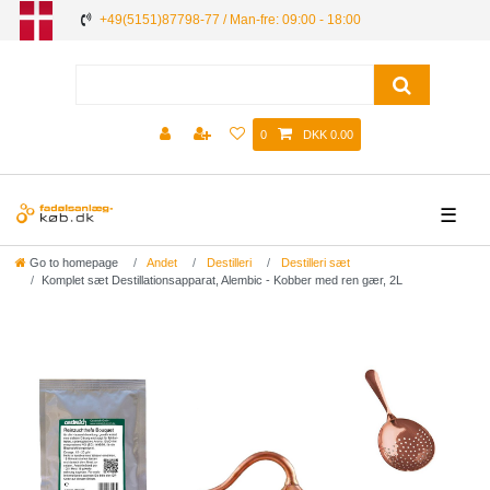
+49(5151)87798-77 / Man-fre: 09:00 - 18:00
0
DKK 0.00
☰
Go to homepage
Andet
Destilleri
Destilleri sæt
Komplet sæt Destillationsapparat, Alembic - Kobber med ren gær, 2L