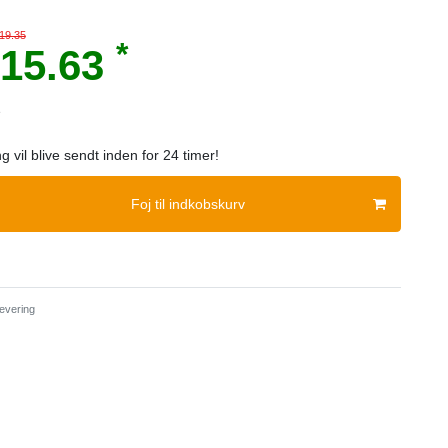
 19.35
*
15.63
e
ng vil blive sendt inden for 24 timer!
Foj til indkobskurv
evering