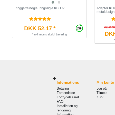
Ringgaffelnøgle, ringnøgle til CO2
Adapter til ø
metaldesign
DKK 52.17 *
Vejlede
DKK
*
inkl. moms
ekskl.
Levering
Informations
Min konto
Betaling
Log på
Forsendelse
Tilmeld
Fortrydelsesret
Kurv
FAQ
Installation og
rengøring
Information