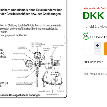
Vejledende pris DKK
DKK 
Indhold
1
stykk
Din bestilli
Onskelisten
* Inkl. moms ekskl.
L