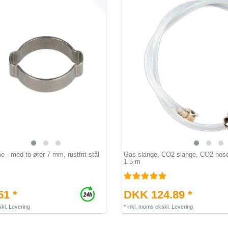
- med to ører 7 mm, rustfrit stål
Gas slange, CO2 slange, CO2 hose
1.5 m
51 *
DKK 124.89 *
kl.
Levering
*
inkl. moms
ekskl.
Levering