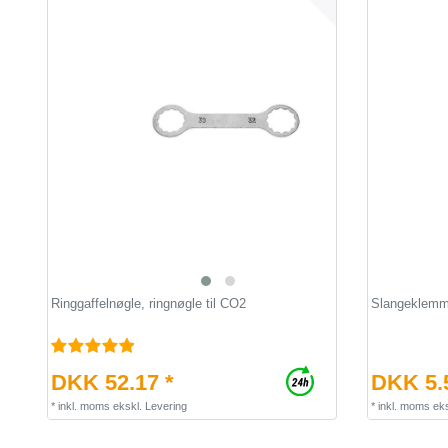
Ringgaffelnøgle, ringnøgle til CO2
Slangeklemme 
DKK 52.17 *
DKK 5.
*
inkl. moms
ekskl.
Levering
*
inkl. moms
eks