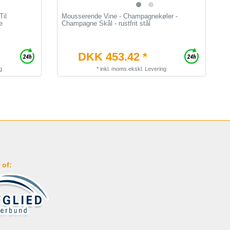
Til
Mousserende Vine - Champagnekøler -
F
e
Champagne Skål - rustfrit stål
t
DKK 453.42 *
g
*
inkl. moms
ekskl.
Levering
 of: