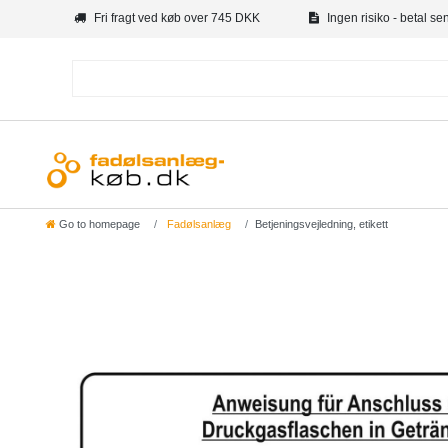
Fri fragt ved køb over 745 DKK
Ingen risiko - betal se
Go to homepage
Fadølsanlæg
Betjeningsvejledning, etikett