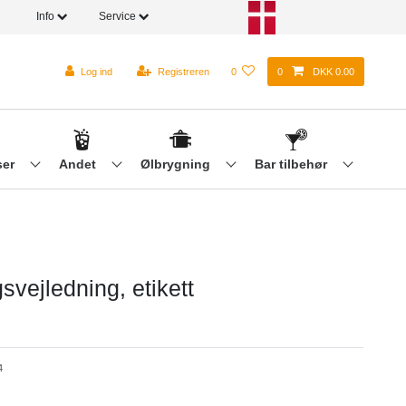
Info
Service
Log ind
Registreren
0
0
DKK 0.00
ser
Andet
Ølbrygning
Bar tilbehør
svejledning, etikett
4