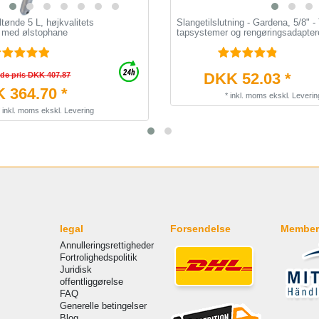
ltønde 5 L, højkvalitets
Slangetilslutning - Gardena, 5/8" - 
 med ølstophane
tapsystemer og rengøringsadapter
DKK 52.03 *
nde pris DKK 407.87
 364.70 *
*
inkl. moms
ekskl.
Leverin
*
inkl. moms
ekskl.
Levering
legal
Forsendelse
Member
Annulleringsrettigheder
Fortrolighedspolitik
Juridisk
offentliggørelse
FAQ
Generelle betingelser
Blog