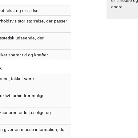
er tilfredse og
andre.
et tekst og er slidset.
oldsvis stor størrelse, der passer
t æstetisk udseende, der
lket sparer tid og kræfter.
s
jnene, takket være
ktivt forhindrer mulige
ktionerne er letlæselige og
 giver en masse information, der