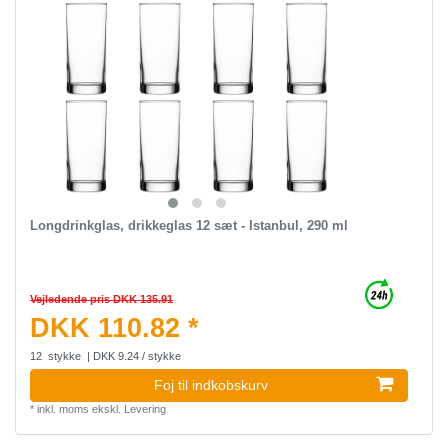
Longdrinkglas, drikkeglas 12 sæt - Istanbul, 290 ml
Vejledende pris DKK 135.91
DKK 110.82 *
12
stykke
| DKK 9.24 / stykke
Foj til indkobskurv
*
inkl. moms
ekskl.
Levering