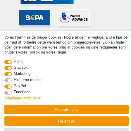
Vores hjemmeside bruger cookies. Nogle af dem er vigtige, andre hjælper
os med at forbedre dette websted og din brugeroplevelse. Du kan finde
yderligere information om vores brug af cookies og dine rettigheder som
bruger i vores: politik og vores: legal.
Vigtig
© Copyright 2026 | Alle rettigheder forbeholdes. - Prices incl. VAT. 19%
VAT Basic prices see article detail | * Applies to deliveries to the UK!
Statistik
Marketing
Kontakt
Withdraw from contract here
Eksterne medier
PayPal
Functional
Yderligere indstillinger
Accepter alle
Reject all