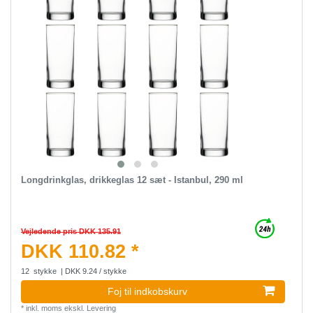
Longdrinkglas, drikkeglas 12 sæt - Istanbul, 290 ml
Vejledende pris DKK 135.91
DKK 110.82 *
12
stykke
| DKK 9.24 / stykke
Foj til indkobskurv
*
inkl. moms
ekskl.
Levering