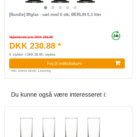
[Bundle] Ølglas - sæt med 6 stk, BERLIN 0,3 liter
Vejledende pris DKK 293.85
DKK 230.88 *
6
stykke
| DKK 38.48 / stykke
Foj til indkobskurv
*
inkl. moms
ekskl.
Levering
Du kunne også være interesseret i: