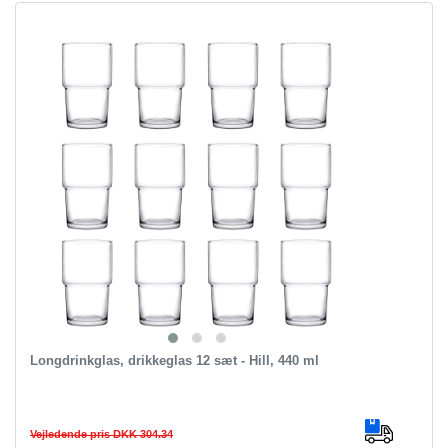
Longdrinkglas, drikkeglas 12 sæt - Hill, 440 ml
Vejledende pris DKK 304.34