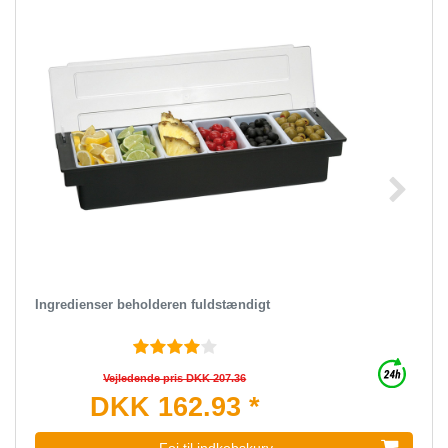
Ingredienser beholderen fuldstændigt
Vejledende pris DKK 207.36
DKK 162.93 *
Foj til indkobskurv