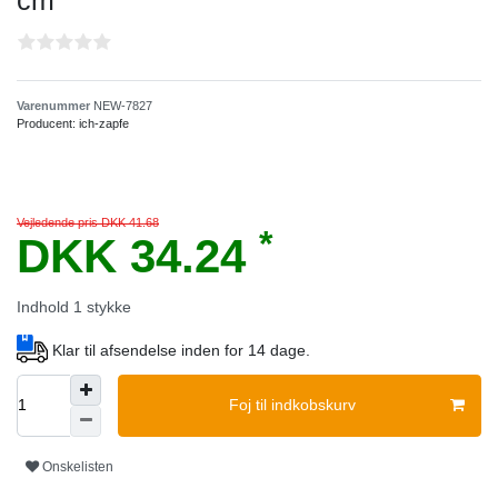
cm
Varenummer
NEW-7827
Producent:
ich-zapfe
Vejledende pris DKK 41.68
*
DKK 34.24
Indhold
1
stykke
Klar til afsendelse inden for 14 dage.
Foj til indkobskurv
Onskelisten