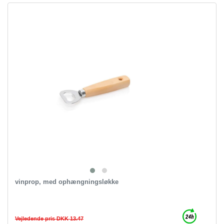
vinprop, med ophængningsløkke
Vejledende pris DKK 13.47