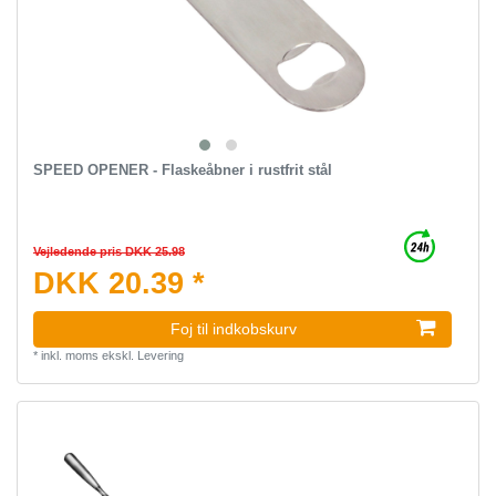
SPEED OPENER - Flaskeåbner i rustfrit stål
Vejledende pris DKK 25.98
DKK 20.39 *
Foj til indkobskurv
*
inkl. moms
ekskl.
Levering