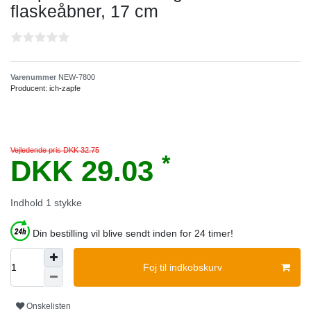
flaskeåbner, 17 cm
Varenummer
NEW-7800
Producent:
ich-zapfe
Vejledende pris DKK 32.75
*
DKK 29.03
Indhold
1
stykke
Din bestilling vil blive sendt inden for 24 timer!
Foj til indkobskurv
Onskelisten