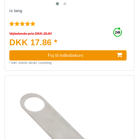
is tang
Vejledende pris DKK 20.84
DKK 17.86 *
Foj til indkobskurv
*
inkl. moms
ekskl.
Levering