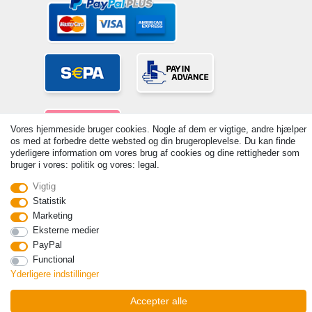
Vores hjemmeside bruger cookies. Nogle af dem er vigtige, andre hjælper
os med at forbedre dette websted og din brugeroplevelse. Du kan finde
yderligere information om vores brug af cookies og dine rettigheder som
bruger i vores: politik og vores: legal.
© Copyright 2026 | Alle rettigheder forbeholdes. - Prices incl. VAT. 19%
Vigtig
VAT Basic prices see article detail | * Applies to deliveries to the UK!
Statistik
Kontakt
Withdraw from contract here
Marketing
Eksterne medier
PayPal
Functional
Yderligere indstillinger
Accepter alle