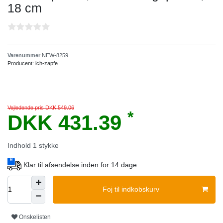
18 cm
Varenummer
NEW-8259
Producent:
ich-zapfe
Vejledende pris DKK 549.06
*
DKK 431.39
Indhold
1
stykke
Klar til afsendelse inden for 14 dage.
Foj til indkobskurv
Onskelisten