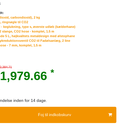
1
dt:
dioxid, carbondioxid), 2 kg
, ringnøgle til CO2
l - keglukning, type s, øverste udløb (kælderhane)
 slange, CO2 hose - komplet, 1.5 m
ønde 5 L, højkvalitets metaldesign med ølstophane
rykreduktionsventil CO2 til Fadølsanlæg, 2 line
hose - 7 mm, komplet, 1.5 m
2,384.71
*
1,979.66
e
sendelse inden for 14 dage.
Foj til indkobskurv