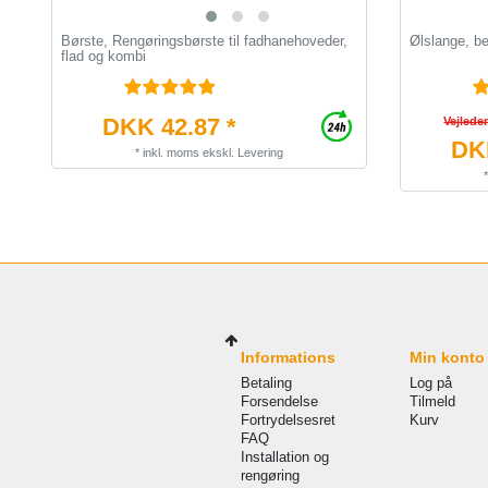
Børste, Rengøringsbørste til fadhanehoveder,
Ølslange, b
flad og kombi
DKK 42.87 *
Vejlede
DKK
*
inkl. moms
ekskl.
Levering
Informations
Min konto
Betaling
Log på
Forsendelse
Tilmeld
Fortrydelsesret
Kurv
FAQ
Installation og
rengøring