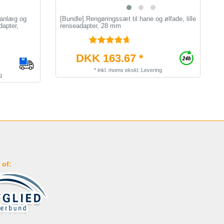
sanlæg og
[Bundle] Rengøringssæt til hane og ølfade, lille
R
dapter,
renseadapter, 28 mm
k
d
DKK 163.67 *
*
inkl. moms
ekskl.
Levering
g
 of: