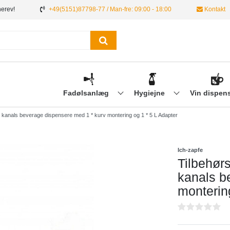
nerev!
+49(5151)87798-77 / Man-fre: 09:00 - 18:00
Kontakt
Fadølsanlæg
Hygiejne
Vin dispen
 kanals beverage dispensere med 1 * kurv montering og 1 * 5 L Adapter
Ich-zapfe
Tilbehør
kanals b
monterin