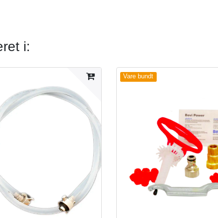
et i:
Vare bundt