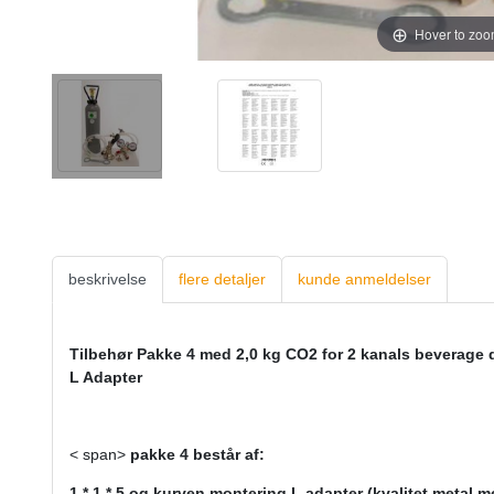
Hover to zo
beskrivelse
flere detaljer
kunde anmeldelser
Tilbehør Pakke 4 med 2,0 kg CO2 for 2 kanals beverage 
L Adapter
< span>
pakke 4 består af:
1 * 1 * 5 og kurven montering L adapter (kvalitet metal 