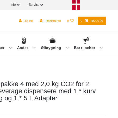
Info
Service
Log ind
Registreren
0
0
DKK 0.00
ser
Andet
Ølbrygning
Bar tilbehør
spakke 4 med 2,0 kg CO2 for 2
everage dispensere med 1 * kurv
g og 1 * 5 L Adapter