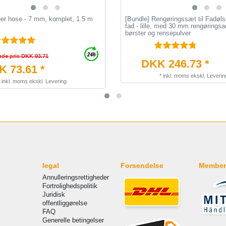
eer hose - 7 mm, komplet, 1.5 m
[Bundle] Rengøringssæt til Fadøl
fad - lille, med 30 mm rengøringsa
børster og rensepulver
nde pris DKK 93.71
DKK 246.73 *
 73.61 *
*
inkl. moms
ekskl.
Leverin
*
inkl. moms
ekskl.
Levering
legal
Forsendelse
Member
Annulleringsrettigheder
Fortrolighedspolitik
Juridisk
offentliggørelse
FAQ
Generelle betingelser