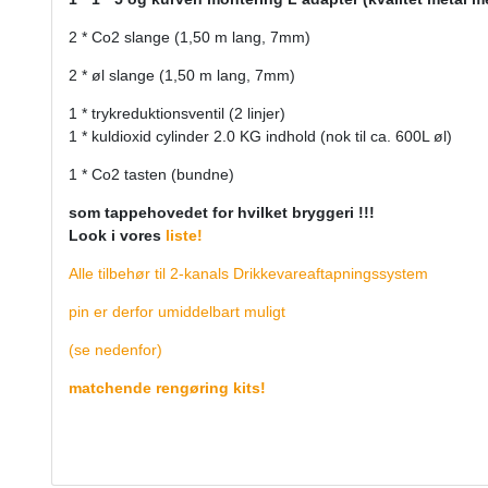
2 * Co2 slange (1,50 m lang, 7mm)
2 *
øl slange (1,50 m lang, 7mm)
1 *
trykreduktionsventil (2 linjer)
1 *
kuldioxid cylinder 2.0 KG indhold (nok til ca. 600L øl)
1 *
Co2 tasten (bundne)
som tappehovedet for hvilket bryggeri !!!
Look i vores
liste!
Alle tilbehør til 2-kanals Drikkevareaftapningssystem
pin er derfor umiddelbart muligt
(se nedenfor)
matchende rengøring kits!