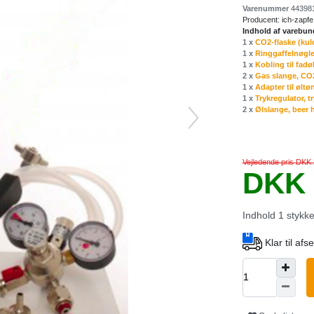
Varenummer
44398
Producent:
ich-zapfe
Indhold af varebun
1 x
CO2-flaske (kul
1 x
Ringgaffelnøgle
1 x
Kobling til fadø
2 x
Gas slange, CO2
1 x
Adapter til ølt
1 x
Trykregulator, t
2 x
Ølslange, beer 
Vejledende pris DKK 
DKK 
Indhold
1
stykk
Klar til af