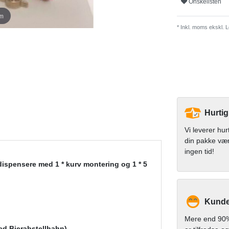
Onskelisten
om
* Inkl. moms ekskl.
L
Hurtig
Vi leverer hur
din pakke væ
ingen tid!
dispensere med 1 * kurv montering og 1 * 5
Kunde
Mere end 90%
med Bierabstellhahn)