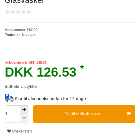
Glasvasker
Varenummer
443120
Producent:
ich-zapfe
Vejledende pris DKK 148.86
*
DKK 126.53
Indhold
1
stykke
Klar til afsendelse inden for 14 dage.
Foj til indkobskurv
Onskelisten