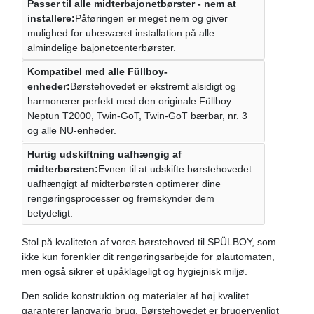
Passer til alle midterbajonetbørster - nem at
installere:
Påføringen er meget nem og giver
mulighed for ubesværet installation på alle
almindelige bajonetcenterbørster.
Kompatibel med alle Füllboy-
enheder:
Børstehovedet er ekstremt alsidigt og
harmonerer perfekt med den originale Füllboy
Neptun T2000, Twin-GoT, Twin-GoT bærbar, nr. 3
og alle NU-enheder.
Hurtig udskiftning uafhængig af
midterbørsten:
Evnen til at udskifte børstehovedet
uafhængigt af midterbørsten optimerer dine
rengøringsprocesser og fremskynder dem
betydeligt.
Stol på kvaliteten af ​​vores børstehoved til SPÜLBOY, som
ikke kun forenkler dit rengøringsarbejde for ølautomaten,
men også sikrer et upåklageligt og hygiejnisk miljø.
Den solide konstruktion og materialer af høj kvalitet
garanterer langvarig brug. Børstehovedet er brugervenligt