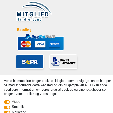
Betaling
Vores hjemmeside bruger cookies. Nogle af dem er vigtige, andre hjælper
os med at forbedre dette websted og din brugeroplevelse. Du kan finde
yderligere information om vores brug af cookies og dine rettigheder som
bruger i vores: politik og vores: legal.
© Copyright 2026 | Alle rettigheder forbeholdes. - Prices incl. VAT. 19%
Vigtig
VAT Basic prices see article detail | * Applies to deliveries to the UK!
Statistik
Marketing
Kontakt
Withdraw from contract here