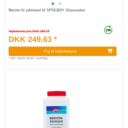
Børste til yderkant til SPÜLBOY Glasvasker
Vejledende pris DKK 269.78
DKK 249.63 *
Foj til indkobskurv
*
inkl. moms
ekskl.
Levering