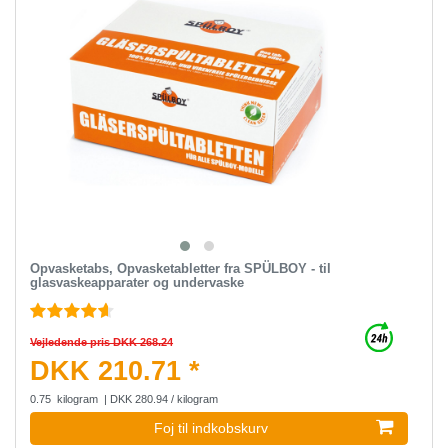
Opvasketabs, Opvasketabletter fra SPÜLBOY - til
glasvaskeapparater og undervaske
Vejledende pris DKK 268.24
DKK 210.71 *
0.75
kilogram
| DKK 280.94 / kilogram
Foj til indkobskurv