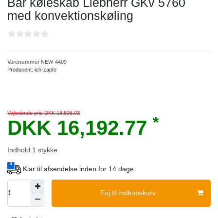
Bar køleskab Liebherr GKv 5760
med konvektionskøling
Varenummer
NEW-4409
Producent:
ich-zapfe
Vejledende pris DKK 18,506.03
*
DKK 16,192.77
Indhold
1
stykke
Klar til afsendelse inden for 14 dage.
Foj til indkobskurv