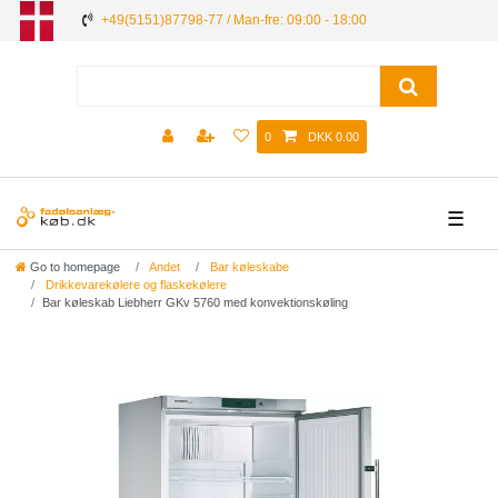
+49(5151)87798-77 / Man-fre: 09:00 - 18:00
0
DKK 0.00
☰
Go to homepage
Andet
Bar køleskabe
Drikkevarekølere og flaskekølere
Bar køleskab Liebherr GKv 5760 med konvektionskøling