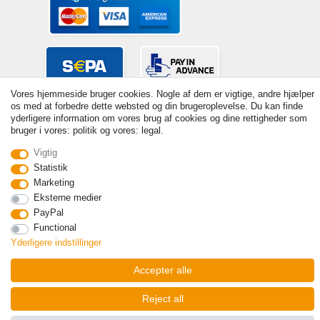
Vores hjemmeside bruger cookies. Nogle af dem er vigtige, andre hjælper
os med at forbedre dette websted og din brugeroplevelse. Du kan finde
yderligere information om vores brug af cookies og dine rettigheder som
bruger i vores: politik og vores: legal.
Vigtig
Statistik
© Copyright 2026 | Alle rettigheder forbeholdes. - Prices incl. VAT. 19%
Marketing
VAT Basic prices see article detail | * Applies to deliveries to the UK!
Eksterne medier
Kontakt
Withdraw from contract here
PayPal
Functional
Yderligere indstillinger
Accepter alle
Reject all