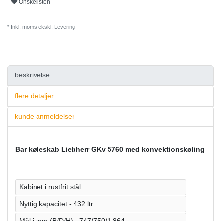
Onskelisten
* Inkl. moms ekskl.
Levering
beskrivelse
flere detaljer
kunde anmeldelser
Bar køleskab Liebherr GKv 5760 med konvektionskøling
Kabinet i rustfrit stål
Nyttig kapacitet - 432 ltr.
Mål i mm (B/D/H) - 747/750/1.864