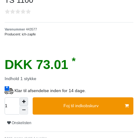
TS 1100
Varenummer
443577
Producent:
ich-zapfe
*
DKK 73.01
Indhold
1
stykke
Klar til afsendelse inden for 14 dage.
Foj til indkobskurv
Onskelisten