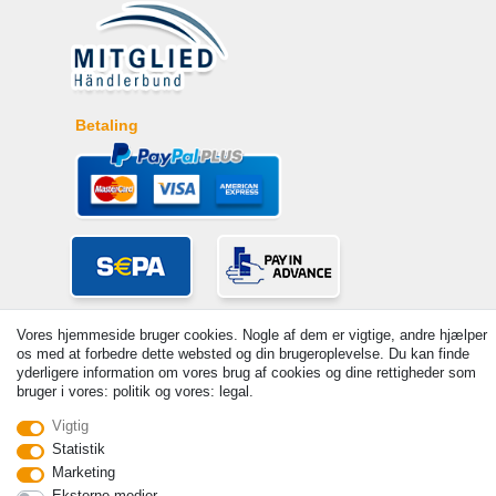
Betaling
Vores hjemmeside bruger cookies. Nogle af dem er vigtige, andre hjælper
os med at forbedre dette websted og din brugeroplevelse. Du kan finde
yderligere information om vores brug af cookies og dine rettigheder som
bruger i vores: politik og vores: legal.
Vigtig
© Copyright 2026 | Alle rettigheder forbeholdes. - Prices incl. VAT. 19%
Statistik
VAT Basic prices see article detail | * Applies to deliveries to the UK!
Marketing
Kontakt
Withdraw from contract here
Eksterne medier