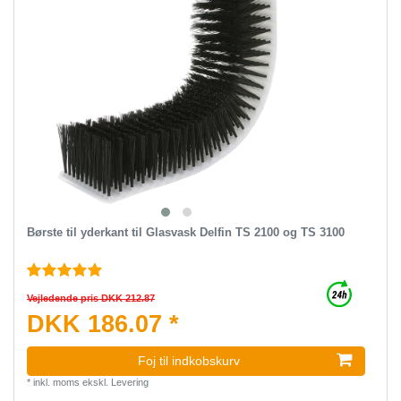
Børste til yderkant til Glasvask Delfin TS 2100 og TS 3100
Vejledende pris DKK 212.87
DKK 186.07 *
Foj til indkobskurv
*
inkl. moms
ekskl.
Levering