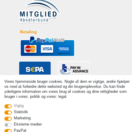
Betaling
Vores hjemmeside bruger cookies. Nogle af dem er vigtige, andre hjælper
os med at forbedre dette websted og din brugeroplevelse. Du kan finde
yderligere information om vores brug af cookies og dine rettigheder som
bruger i vores: politik og vores: legal.
Vigtig
Statistik
© Copyright 2026 | Alle rettigheder forbeholdes. - Prices incl. VAT. 19%
Marketing
VAT Basic prices see article detail | * Applies to deliveries to the UK!
Eksterne medier
Kontakt
Withdraw from contract here
PayPal