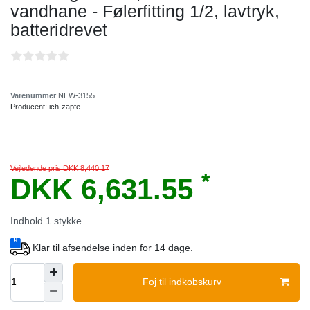
vandhane - Følerfitting 1/2, lavtryk,
batteridrevet
Varenummer
NEW-3155
Producent:
ich-zapfe
Vejledende pris DKK 8,440.17
*
DKK 6,631.55
Indhold
1
stykke
Klar til afsendelse inden for 14 dage.
Foj til indkobskurv