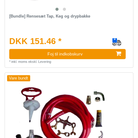
[Bundle] Rensesæt Tap, Keg og drypbakke
DKK 151.46 *
Foj til indkobskurv
*
inkl. moms
ekskl.
Levering
Vare bundt