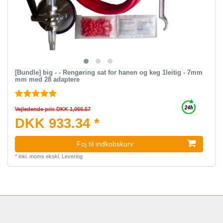
[Bundle] big - - Rengøring sat for hanen og keg 1leitig - 7mm
mm med 28 adaptere
Vejledende pris DKK 1,066.57
DKK 933.34 *
Foj til indkobskurv
*
inkl. moms
ekskl.
Levering