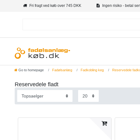
Fri fragt ved køb over 745 DKK
Ingen risiko - betal se
Go to homepage
Fadølsanlæg
Fadkobling keg
Reservedele fadko
Reservedele fladt