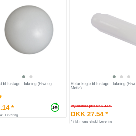
d til fustage - lukning (Hiwi og
Retur kegle til fustage - lukning (Hiw
Matic)
.14 *
Vejledende pris DKK 33.49
DKK 27.54 *
kl.
Levering
*
inkl. moms
ekskl.
Levering