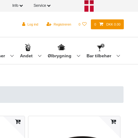
Info
Service
Log ind
Registreren
0
0
DKK 0.00
ser
Andet
Ølbrygning
Bar tilbehør