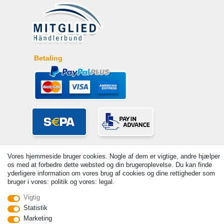
Betaling
Vores hjemmeside bruger cookies. Nogle af dem er vigtige, andre hjælper
os med at forbedre dette websted og din brugeroplevelse. Du kan finde
yderligere information om vores brug af cookies og dine rettigheder som
bruger i vores: politik og vores: legal.
© Copyright 2026 | Alle rettigheder forbeholdes. - Prices incl. VAT. 19%
Vigtig
VAT Basic prices see article detail | * Applies to deliveries to the UK!
Statistik
Marketing
Kontakt
Withdraw from contract here