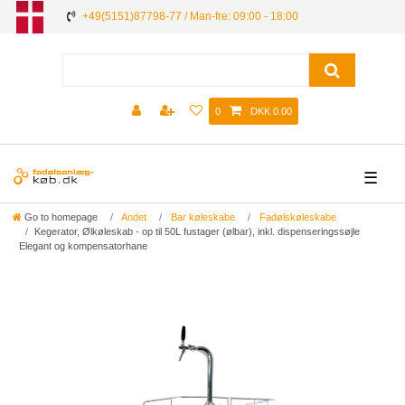
+49(5151)87798-77 / Man-fre: 09:00 - 18:00
0
DKK 0.00
☰
Go to homepage
Andet
Bar køleskabe
Fadølskøleskabe
Kegerator, Ølkøleskab - op til 50L fustager (ølbar), inkl. dispenseringssøjle
Elegant og kompensatorhane