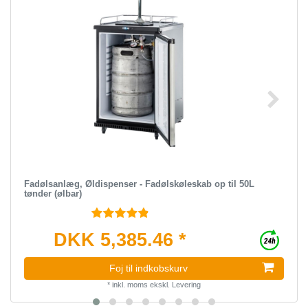
Fadølsanlæg, Øldispenser - Fadølskøleskab op til 50L
tønder (ølbar)
DKK 5,385.46 *
Foj til indkobskurv
*
inkl. moms
ekskl.
Levering