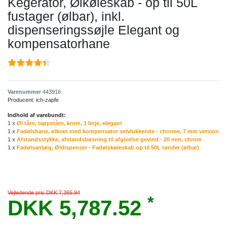
Kegerator, Ølkøleskab - op til 50L
fustager (ølbar), inkl.
dispenseringssøjle Elegant og
kompensatorhane
Varenummer
443916
Producent:
ich-zapfe
Indhold af varebundt:
1 x
Øl tårn, tappetårn, krom, 1 linje, elegant
1 x
Fadølshane, ølkran med kompensator selvlukkende - chrome, 7 mm version
1 x
Afstandsstykke, afstandsbøsning til afgivelse gevind - 20 mm, chrom
1 x
Fadølsanlæg, Øldispenser - Fadølskøleskab op til 50L tønder (ølbar)
Vejledende pris DKK 7,365.94
*
DKK 5,787.52