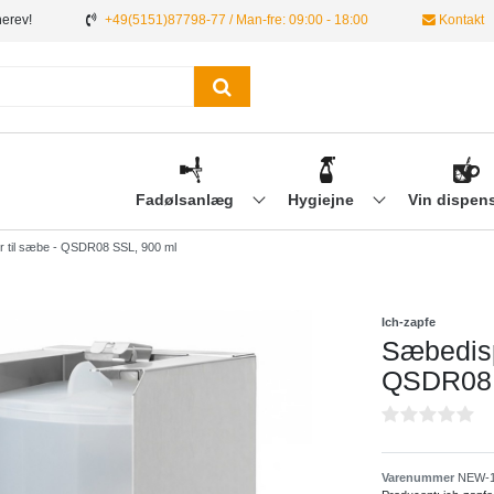
nerev!
+49(5151)87798-77 / Man-fre: 09:00 - 18:00
Kontakt
Fadølsanlæg
Hygiejne
Vin dispen
r til sæbe - QSDR08 SSL, 900 ml
Ich-zapfe
Sæbedisp
QSDR08 
Varenummer
NEW-1