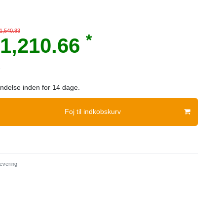
1,540.83
*
1,210.66
e
sendelse inden for 14 dage.
Foj til indkobskurv
evering