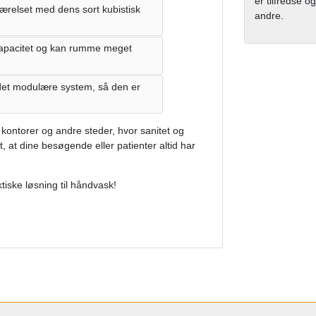
er tilfredse og
værelset med dens sort kubistisk
andre.
kapacitet og kan rumme meget
det modulære system, så den er
 kontorer og andre steder, hvor sanitet og
 at dine besøgende eller patienter altid har
ske løsning til håndvask!