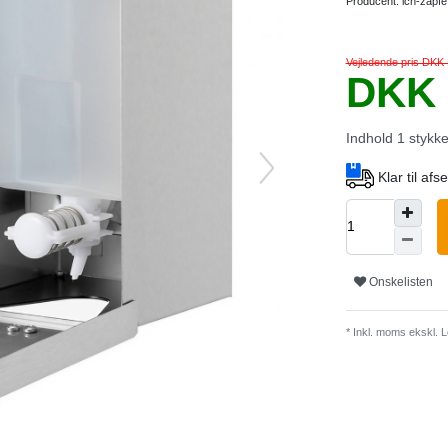
Producent:
ich-zapfe
Vejledende pris DKK 
DKK 
Indhold
1
stykk
Klar til af
Onskelisten
* Inkl. moms ekskl.
L