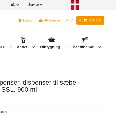
Info
Service
Log ind
Registreren
0
0
DKK 0.00
ser
Andet
Ølbrygning
Bar tilbehør
enser, dispenser til sæbe -
SSL, 900 ml
4685