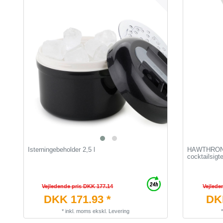
Isterningebeholder 2,5 l
HAWTHRONE
cocktailsig
Vejledende pris DKK 177.14
Vejlede
DKK 171.93 *
DKK
*
inkl. moms
ekskl.
Levering