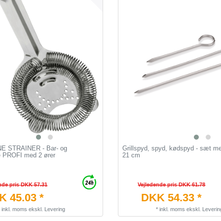
 STRAINER - Bar- og
Grillspyd, spyd, kødspyd - sæt m
te PROFI med 2 ører
21 cm
nde pris DKK 57.31
Vejledende pris DKK 61.78
 45.03 *
DKK 54.33 *
*
inkl. moms
ekskl.
Levering
*
inkl. moms
ekskl.
Leverin