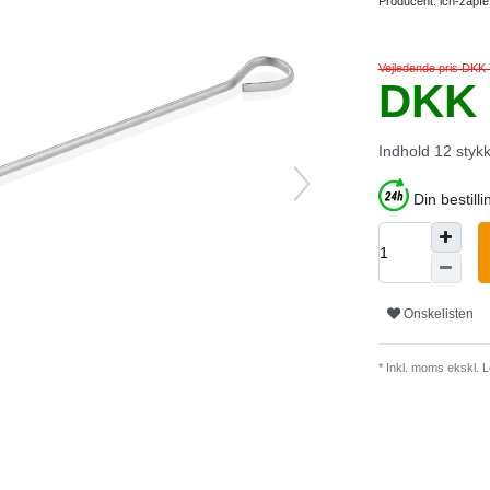
Producent:
ich-zapfe
Vejledende pris DKK
DKK 
Indhold
12
styk
Din bestilli
Onskelisten
* Inkl. moms ekskl.
L