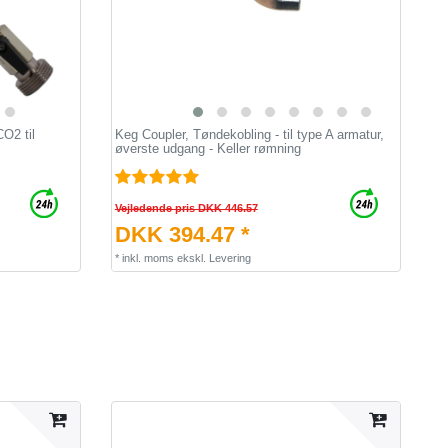
CO2 til
Keg Coupler, Tøndekobling - til type A armatur,
øverste udgang - Keller rømning
Vejledende pris DKK 446.57
DKK 394.47 *
*
inkl. moms
ekskl.
Levering