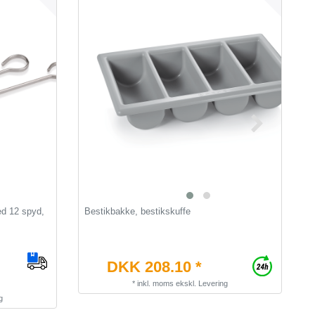
ed 12 spyd,
Bestikbakke, bestikskuffe
V
DKK 208.10 *
*
inkl. moms
ekskl.
Levering
g