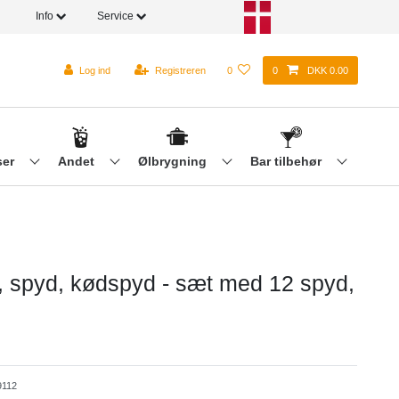
Info
Service
Log ind
Registreren
0
0
DKK 0.00
ser
Andet
Ølbrygning
Bar tilbehør
d, spyd, kødspyd - sæt med 12 spyd,
112