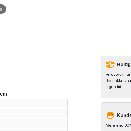
om
Hurtig
Vi leverer hur
din pakke væ
ingen tid!
 cm
Kunde
Mere end 90%