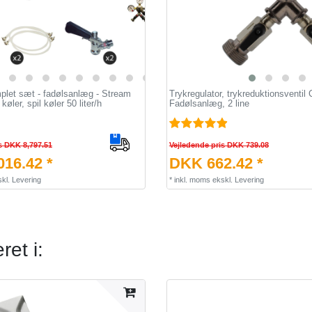
plet sæt - fadølsanlæg - Stream
Trykregulator, trykreduktionsventil 
 køler, spil køler 50 liter/h
Fadølsanlæg, 2 line
s DKK 8,797.51
Vejledende pris DKK 739.08
16.42 *
DKK 662.42 *
kl.
Levering
*
inkl. moms
ekskl.
Levering
et i: