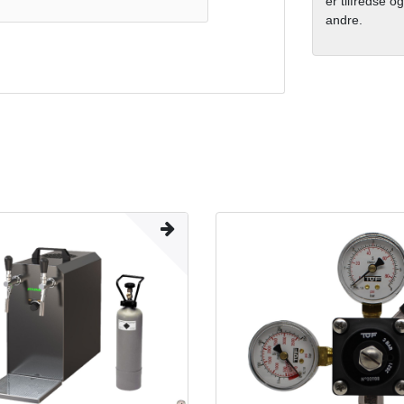
er tilfredse og
andre.