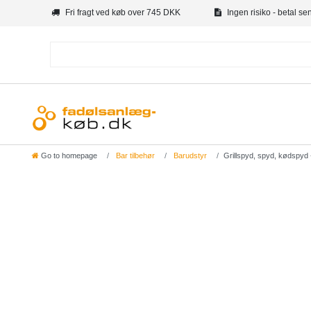
Fri fragt ved køb over 745 DKK
Ingen risiko - betal se
Go to homepage
Bar tilbehør
Barudstyr
Grillspyd, spyd, kødspyd