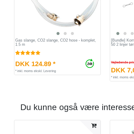
Gas slange, CO2 slange, CO2 hose - komplet,
[Bundle] Kom
1.5 m
50 2 linjer tør
DKK 124.89 *
Vejledende pri
DKK 7,0
*
inkl. moms
ekskl.
Levering
*
inkl. moms
eks
Du kunne også være interesser