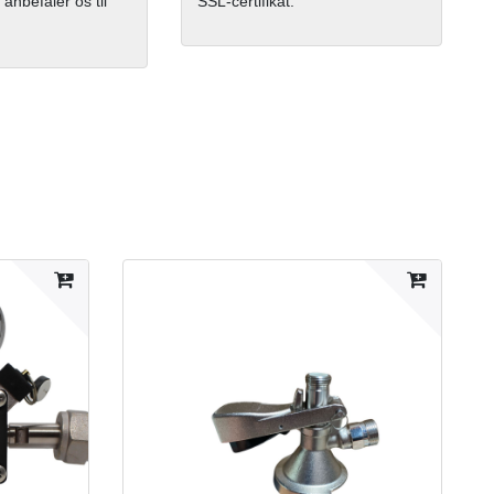
 anbefaler os til
SSL-certifikat.