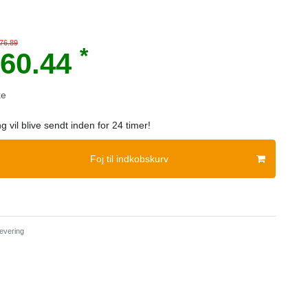
 76.89
*
60.44
ke
ng vil blive sendt inden for 24 timer!
Foj til indkobskurv
evering