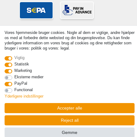
Vores hjemmeside bruger cookies. Nogle af dem er vigtige, andre hjælper
os med at forbedre dette websted og din brugeroplevelse. Du kan finde
yderligere information om vores brug af cookies og dine rettigheder som
bruger i vores: politik og vores: legal.
© Copyright 2026 | Alle rettigheder forbeholdes. - Prices incl. VAT. 19%
Vigtig
VAT Basic prices see article detail | * Applies to deliveries to the UK!
Statistik
Marketing
Kontakt
Withdraw from contract here
Eksterne medier
PayPal
Functional
Yderligere indstillinger
Accepter alle
Reject all
Gemme