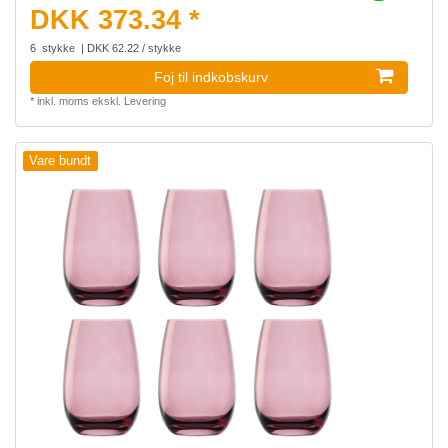
DKK 373.34 *
6
stykke
| DKK 62.22 / stykke
Foj til indkobskurv
*
inkl. moms
ekskl.
Levering
Vare bundt