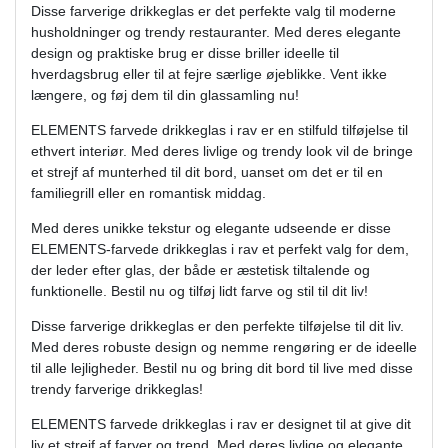
Disse farverige drikkeglas er det perfekte valg til moderne
husholdninger og trendy restauranter. Med deres elegante
design og praktiske brug er disse briller ideelle til
hverdagsbrug eller til at fejre særlige øjeblikke. Vent ikke
længere, og føj dem til din glassamling nu!
ELEMENTS farvede drikkeglas i rav er en stilfuld tilføjelse til
ethvert interiør. Med deres livlige og trendy look vil de bringe
et strejf af munterhed til dit bord, uanset om det er til en
familiegrill eller en romantisk middag.
Med deres unikke tekstur og elegante udseende er disse
ELEMENTS-farvede drikkeglas i rav et perfekt valg for dem,
der leder efter glas, der både er æstetisk tiltalende og
funktionelle. Bestil nu og tilføj lidt farve og stil til dit liv!
Disse farverige drikkeglas er den perfekte tilføjelse til dit liv.
Med deres robuste design og nemme rengøring er de ideelle
til alle lejligheder. Bestil nu og bring dit bord til live med disse
trendy farverige drikkeglas!
ELEMENTS farvede drikkeglas i rav er designet til at give dit
liv et strejf af farver og trend. Med deres livlige og elegante