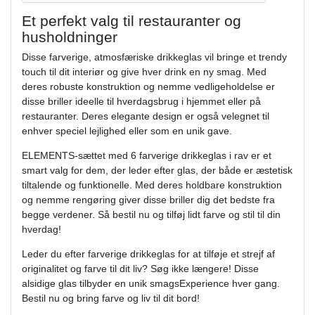
Et perfekt valg til restauranter og
husholdninger
Disse farverige, atmosfæriske drikkeglas vil bringe et trendy
touch til dit interiør og give hver drink en ny smag. Med
deres robuste konstruktion og nemme vedligeholdelse er
disse briller ideelle til hverdagsbrug i hjemmet eller på
restauranter. Deres elegante design er også velegnet til
enhver speciel lejlighed eller som en unik gave.
ELEMENTS-sættet med 6 farverige drikkeglas i rav er et
smart valg for dem, der leder efter glas, der både er æstetisk
tiltalende og funktionelle. Med deres holdbare konstruktion
og nemme rengøring giver disse briller dig det bedste fra
begge verdener. Så bestil nu og tilføj lidt farve og stil til din
hverdag!
Leder du efter farverige drikkeglas for at tilføje et strejf af
originalitet og farve til dit liv? Søg ikke længere! Disse
alsidige glas tilbyder en unik smagsExperience hver gang.
Bestil nu og bring farve og liv til dit bord!