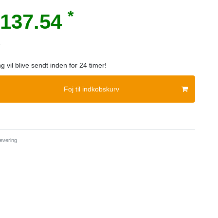
*
137.54
e
ng vil blive sendt inden for 24 timer!
Foj til indkobskurv
evering