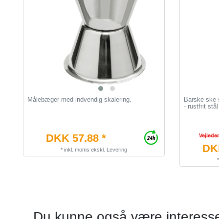
Målebæger med indvendig skalering.
Barske ske 
- rustfrit stål
DKK 57.88 *
Vejlede
DKK
*
inkl. moms
ekskl.
Levering
Du kunne også være interesser