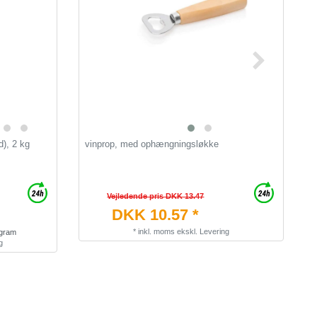
d), 2 kg
vinprop, med ophængningsløkke
P
Vejledende pris DKK 13.47
DKK 10.57 *
*
inkl. moms
ekskl.
Levering
ogram
g