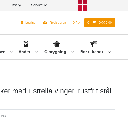
Info
Service
Log ind
Registreren
0
0
DKK 0.00
ser
Andet
Ølbrygning
Bar tilbehør
er med Estrella vinger, rustfrit stål
793