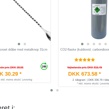
snoet dråbe med metalknop 31cm
CO2-flaske (kuldioxid, carbondioxi
nde pris DKK 38.55
Vejledende pris DKK 816.49
 30.29 *
DKK 673.58 *
*
inkl. moms
ekskl.
Levering
2
kilogram
| DKK 336.79 / kil
*
inkl. moms
ekskl.
Leverin
et i: