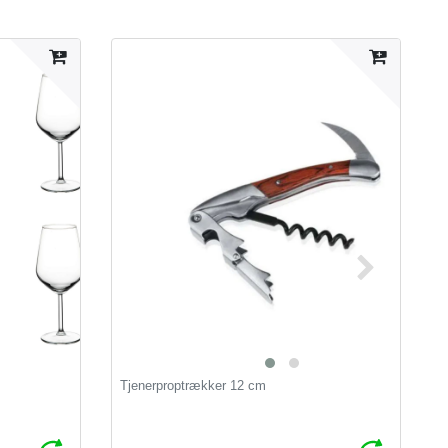
Tjenerproptrækker 12 cm
S