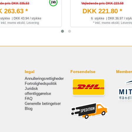
nde pris DKK 335.53
Vejledende pris DKK 223.58
 263.63 *
DKK 221.80 *
stykke
| DKK 43.94 / stykke
6
stykke
| DKK 36.97 / sty
*
inkl. moms
ekskl.
Levering
*
inkl. moms
ekskl.
Leverin
legal
Forsendelse
Member
Annulleringsrettigheder
Fortrolighedspolitik
Juridisk
offentliggørelse
FAQ
Generelle betingelser
Blog