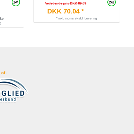
Vejledende pris DKK 89.09
DKK 70.04 *
*
inkl. moms
ekskl.
Levering
kke
g
 of: