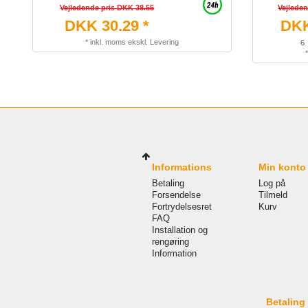
Vejledende pris DKK 38.55
Vejlede
DKK 30.29 *
DKK
*
inkl. moms
ekskl.
Levering
6
Informations
Min konto
Betaling
Log på
Forsendelse
Tilmeld
Fortrydelsesret
Kurv
FAQ
Installation og
rengøring
Information
Betaling