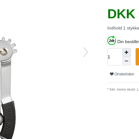
DKK 
Indhold
1
stykk
Din bestilli
Onskelisten
* Inkl. moms ekskl.
L