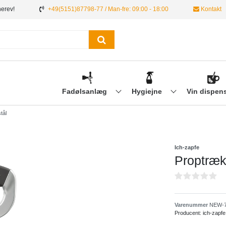
nerev!
+49(5151)87798-77 / Man-fre: 09:00 - 18:00
Kontakt
Fadølsanlæg
Hygiejne
Vin dispen
tål
Ich-zapfe
Proptrækk
Varenummer
NEW-7
Producent:
ich-zapfe