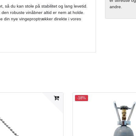
er tilfredse og
et, så du kan stole på stabilitet og lang levetid.
andre.
 den robuste vinåbner altid er nem at holde.
e din nye vingeproptrækker direkte i vores
-18%