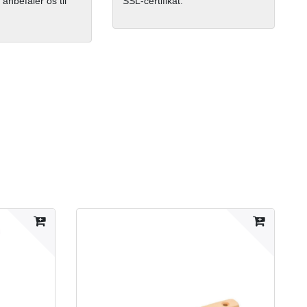
 anbefaler os til
SSL-certifikat.