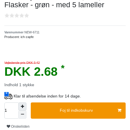
Flasker - grøn - med 5 lameller
Varenummer
NEW-6711
Producent:
ich-zapfe
Vejledende pris DKK 3.42
*
DKK 2.68
Indhold
1
stykke
Klar til afsendelse inden for 14 dage.
Foj til indkobskurv
Onskelisten