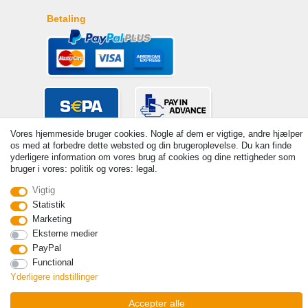
Betaling
Vores hjemmeside bruger cookies. Nogle af dem er vigtige, andre hjælper
os med at forbedre dette websted og din brugeroplevelse. Du kan finde
yderligere information om vores brug af cookies og dine rettigheder som
bruger i vores: politik og vores: legal.
Vigtig
Statistik
© Copyright 2026 | Alle rettigheder forbeholdes. - Prices incl. VAT. 19%
Marketing
VAT Basic prices see article detail | * Applies to deliveries to the UK!
Eksterne medier
Kontakt
Withdraw from contract here
PayPal
Functional
Yderligere indstillinger
Accepter alle