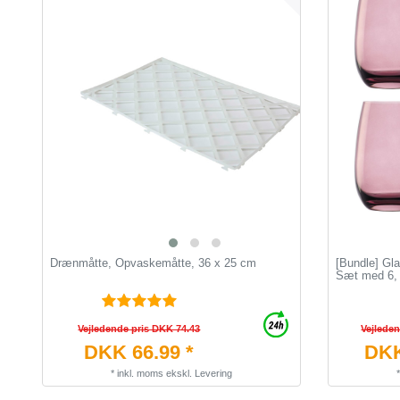
Drænmåtte, Opvaskemåtte, 36 x 25 cm
[Bundle] Gl
Sæt med 6, l
Vejledende pris DKK 74.43
Vejlede
DKK 66.99 *
DKK
*
inkl. moms
ekskl.
Levering