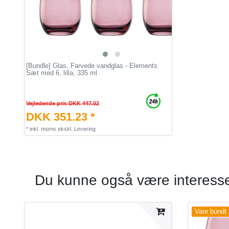
[Bundle] Glas, Farvede vandglas - Elements
Sæt med 6, lilla, 335 ml
Vejledende pris DKK 447.02
DKK 351.23 *
*
inkl. moms
ekskl.
Levering
Du kunne også være interesser
Vare bundt