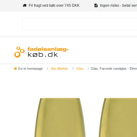
Fri fragt ved køb over 745 DKK
Ingen risiko - betal se
Go to homepage
Bar tilbehør
Glas
Glas, Farvede vandglas - Elem