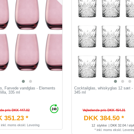
as, Farvede vandglas - Elements
Cocktailglas, whiskyglas 12 sæt -
illa, 335 ml
345 ml
nde pris DKK 447.02
Vejledende pris DKK 454.31
 351.23 *
DKK 384.50 *
*
inkl. moms
ekskl.
Levering
12
stykke
| DKK 32.04 / sty
*
inkl. moms
ekskl.
Leverin