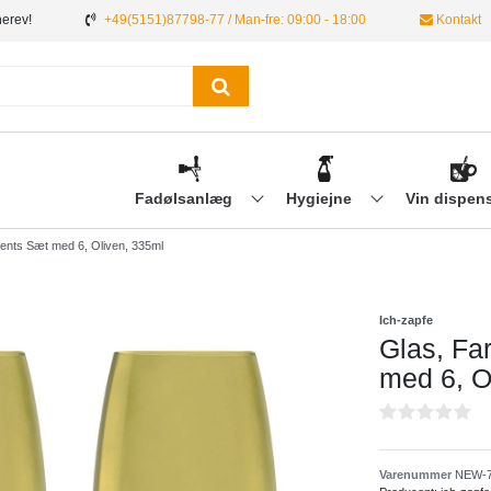
nerev!
+49(5151)87798-77 / Man-fre: 09:00 - 18:00
Kontakt
Fadølsanlæg
Hygiejne
Vin dispen
ents Sæt med 6, Oliven, 335ml
Ich-zapfe
Glas, Fa
med 6, O
Varenummer
NEW-7