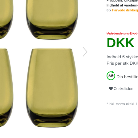
Producent:
ich-zapfe
Indhold af varebun
6 x
Farvede drikkeg
Vejledende pris DKK
DKK 
Indhold
6
stykk
Pris per stk
DKK 
Din bestilli
Onskelisten
* Inkl. moms ekskl.
L