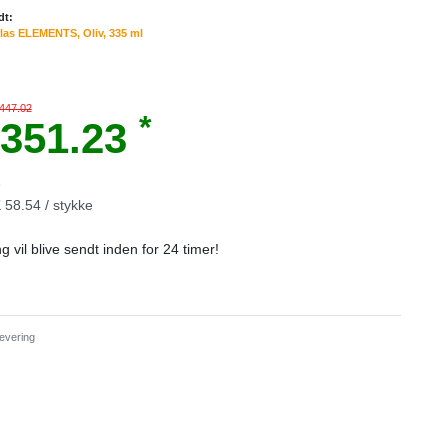
dt:
las ELEMENTS, Oliv, 335 ml
 447.02
*
351.23
e
58.54 / stykke
ng vil blive sendt inden for 24 timer!
evering