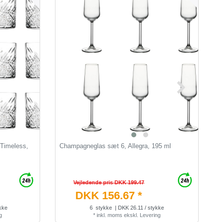
 Timeless,
Champagneglas sæt 6, Allegra, 195 ml
G
Vejledende pris DKK 199.47
DKK 156.67 *
kke
6
stykke
| DKK 26.11 / stykke
g
*
inkl. moms
ekskl.
Levering