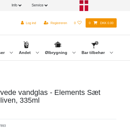
Info
Service
Log ind
Registreren
0
0
DKK 0.00
ser
Andet
Ølbrygning
Bar tilbehør
rvede vandglas - Elements Sæt
liven, 335ml
893