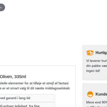
om
Hurtig
Vi leverer hur
din pakke væ
ingen tid!
Oliven, 335ml
e elementer for at tilføje et strejf af fantasi
las er et smart valg til dit næste middagsselskab:
Kunde
ed garanti i lang tid
Mere end 90%
l enhver lejlighed, fra fine