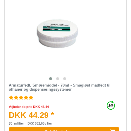
Armaturfedt, Smøremiddel - 70ml - Smagløst madfedt til
ølhaner og dispenseringssystemer
Vejledende pris DKK 46.44
DKK 44.29 *
70
milliliter
| DKK 632.65 / liter