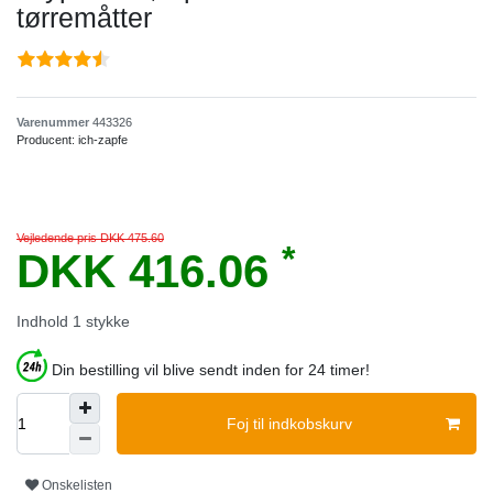
tørremåtter
Varenummer
443326
Producent:
ich-zapfe
Vejledende pris DKK 475.60
*
DKK 416.06
Indhold
1
stykke
Din bestilling vil blive sendt inden for 24 timer!
Foj til indkobskurv
Onskelisten