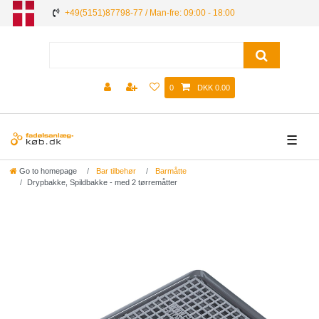
+49(5151)87798-77 / Man-fre: 09:00 - 18:00
0
DKK 0.00
☰
Go to homepage
Bar tilbehør
Barmåtte
Drypbakke, Spildbakke - med 2 tørremåtter