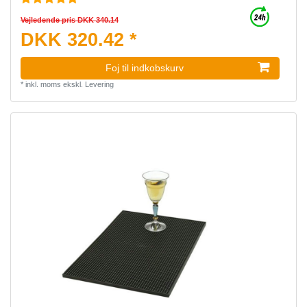
Vejledende pris DKK 340.14
DKK 320.42 *
Foj til indkobskurv
*
inkl. moms
ekskl.
Levering