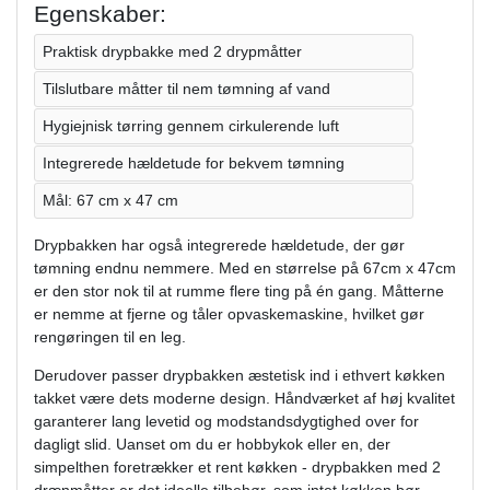
Egenskaber:
Praktisk drypbakke med 2 drypmåtter
Tilslutbare måtter til nem tømning af vand
Hygiejnisk tørring gennem cirkulerende luft
Integrerede hældetude for bekvem tømning
Mål: 67 cm x 47 cm
Drypbakken har også integrerede hældetude, der gør
tømning endnu nemmere. Med en størrelse på 67cm x 47cm
er den stor nok til at rumme flere ting på én gang. Måtterne
er nemme at fjerne og tåler opvaskemaskine, hvilket gør
rengøringen til en leg.
Derudover passer drypbakken æstetisk ind i ethvert køkken
takket være dets moderne design. Håndværket af høj kvalitet
garanterer lang levetid og modstandsdygtighed over for
dagligt slid. Uanset om du er hobbykok eller en, der
simpelthen foretrækker et rent køkken - drypbakken med 2
drænmåtter er det ideelle tilbehør, som intet køkken bør