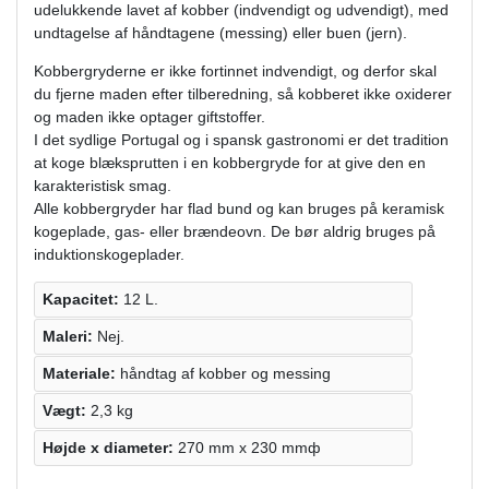
udelukkende lavet af kobber (indvendigt og udvendigt), med
undtagelse af håndtagene (messing) eller buen (jern).
Kobbergryderne er ikke fortinnet indvendigt, og derfor skal
du fjerne maden efter tilberedning, så kobberet ikke oxiderer
og maden ikke optager giftstoffer.
I det sydlige Portugal og i spansk gastronomi er det tradition
at koge blæksprutten i en kobbergryde for at give den en
karakteristisk smag.
Alle kobbergryder har flad bund og kan bruges på keramisk
kogeplade, gas- eller brændeovn. De bør aldrig bruges på
induktionskogeplader.
Kapacitet:
12 L.
Maleri:
Nej.
Materiale:
håndtag af kobber og messing
Vægt:
2,3 kg
Højde х diameter:
270 mm x 230 mmф