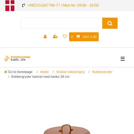
+49(5151)87798-77 / Man-fre: 09:00 - 18:00
0
DKK 0.00
☰
Go to homepage
Andet
Kobber køkkengrej
Kobbergryder
Kobbergryder hamret med hanke 28 сm