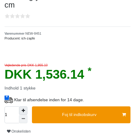
сm
Varenummer
NEW-8451
Producent:
ich-zapfe
Vejledende pris DKK 1,955.10
*
DKK 1,536.14
Indhold
1
stykke
Klar til afsendelse inden for 14 dage.
Foj til indkobskurv
Onskelisten