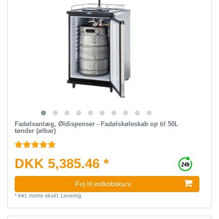
Fadølsanlæg, Øldispenser - Fadølskøleskab op til 50L
tønder (ølbar)
DKK 5,385.46 *
Foj til indkobskurv
*
inkl. moms
ekskl.
Levering