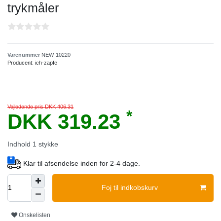
trykmåler
Varenummer
NEW-10220
Producent:
ich-zapfe
Vejledende pris DKK 406.31
*
DKK 319.23
Indhold
1
stykke
Klar til afsendelse inden for 2-4 dage.
Foj til indkobskurv
Onskelisten