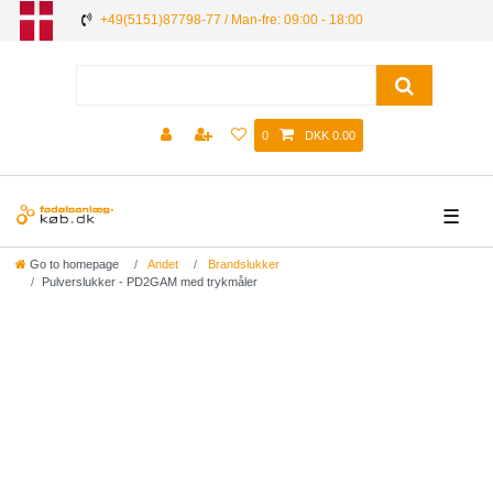
+49(5151)87798-77 / Man-fre: 09:00 - 18:00
0
DKK 0.00
☰
Go to homepage
Andet
Brandslukker
Pulverslukker - PD2GAM med trykmåler