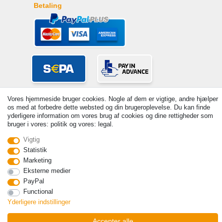
Betaling
Vores hjemmeside bruger cookies. Nogle af dem er vigtige, andre hjælper
os med at forbedre dette websted og din brugeroplevelse. Du kan finde
yderligere information om vores brug af cookies og dine rettigheder som
bruger i vores: politik og vores: legal.
Vigtig
© Copyright 2026 | Alle rettigheder forbeholdes. - Prices incl. VAT. 19%
Statistik
VAT Basic prices see article detail | * Applies to deliveries to the UK!
Marketing
Kontakt
Withdraw from contract here
Eksterne medier
PayPal
Functional
Yderligere indstillinger
Accepter alle