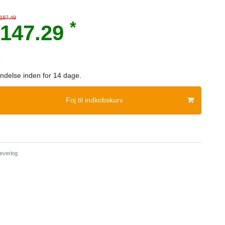
 187.49
*
147.29
e
sendelse inden for 14 dage.
Foj til indkobskurv
evering