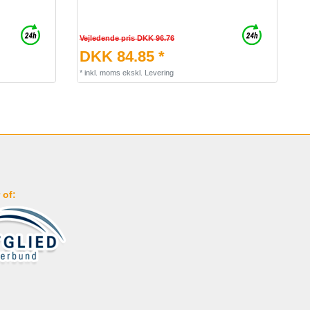
Vejledende pris DKK 96.76
DKK 84.85 *
*
inkl. moms
ekskl.
Levering
 of: