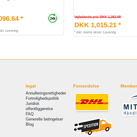
96.64 *
Vejledende pris DKK 1,292.09
DKK 1,015.21 *
kl.
Levering
*
inkl. moms
ekskl.
Levering
legal
Forsendelse
Member
Annulleringsrettigheder
Fortrolighedspolitik
Juridisk
offentliggørelse
FAQ
Generelle betingelser
Blog