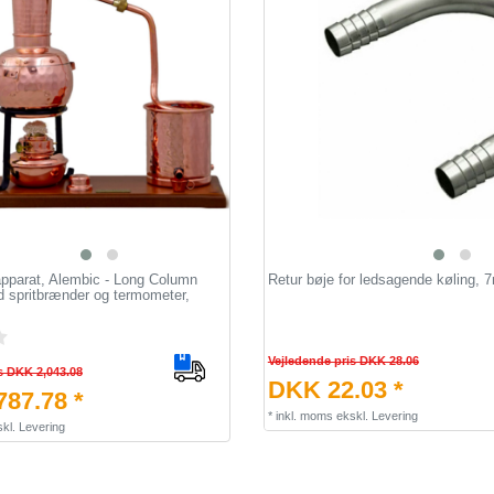
sapparat, Alembic - Long Column
Retur bøje for ledsagende køling,
spritbrænder og termometer,
Vejledende pris DKK 28.06
s DKK 2,043.08
DKK 22.03 *
87.78 *
*
inkl. moms
ekskl.
Levering
kl.
Levering