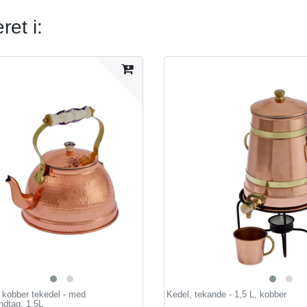
et i:
 kobber tekedel - med
Kedel, tekande - 1,5 L, kobber
dtag, 1,5L