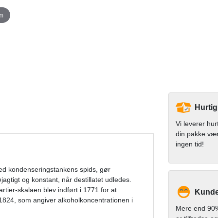
om
Hurtig
Vi leverer hur
din pakke væ
ingen tid!
ed kondenseringstankens spids, gør
agtigt og konstant, når destillatet udledes.
ier-skalaen blev indført i 1771 for at
Kunde
i 1824, som angiver alkoholkoncentrationen i
Mere end 90%