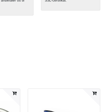
 anbefaler os til
SSL-certifikat.