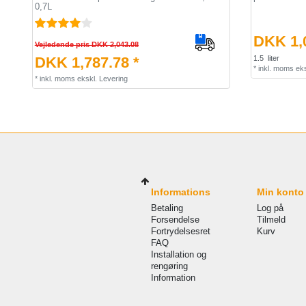
0,7L
DKK 1,0
Vejledende pris DKK 2,043.08
DKK 1,787.78 *
1.5
liter
*
inkl. moms
eks
*
inkl. moms
ekskl.
Levering
Informations
Min konto
Betaling
Log på
Forsendelse
Tilmeld
Fortrydelsesret
Kurv
FAQ
Installation og
rengøring
Information