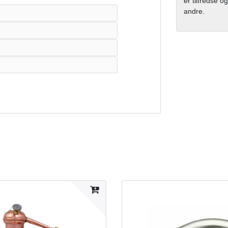
er tilfredse og
andre.