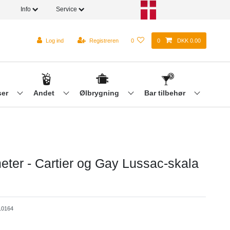
Info
Service
Log ind
Registreren
0
0
DKK 0.00
ser
Andet
Ølbrygning
Bar tilbehør
eter - Cartier og Gay Lussac-skala
0164