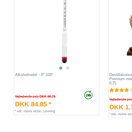
Alkoholmeter - 0°-100°
Destillation
Premium med 
0,7L
Vejledende pris DKK 96.76
Vejledende pri
DKK 84.85 *
DKK 1,7
*
inkl. moms
ekskl.
Levering
*
inkl. moms
eks