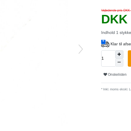
Vejledende pris DKK
DKK 
Indhold
1
stykk
Klar til af
Onskelisten
* Inkl. moms ekskl.
L