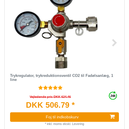
Trykregulator, trykreduktionsventil CO2 til Fadølsanlæg, 1
line
Vejledende pris DKK 624.46
DKK 506.79 *
Foj til indkobskurv
*
inkl. moms
ekskl.
Levering