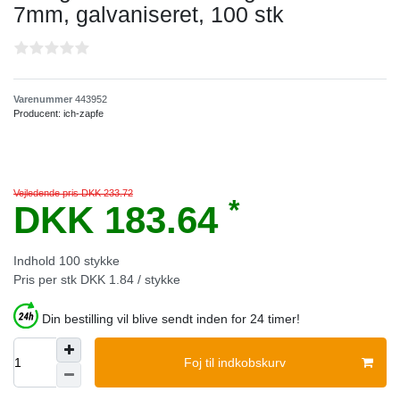
7mm, galvaniseret, 100 stk
Varenummer
443952
Producent:
ich-zapfe
Vejledende pris DKK 233.72
*
DKK 183.64
Indhold
100
stykke
Pris per stk
DKK 1.84 / stykke
Din bestilling vil blive sendt inden for 24 timer!
Foj til indkobskurv