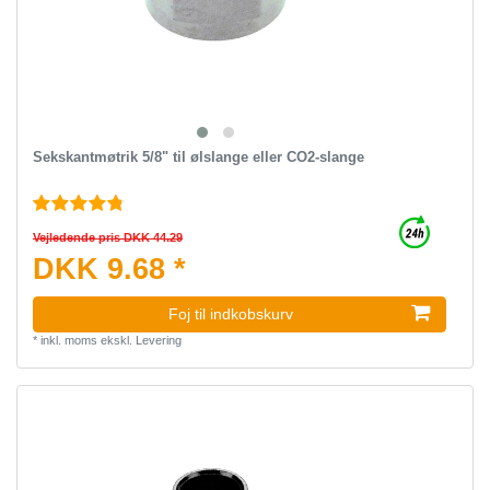
Sekskantmøtrik 5/8" til ølslange eller CO2-slange
Vejledende pris DKK 44.29
DKK 9.68 *
Foj til indkobskurv
*
inkl. moms
ekskl.
Levering