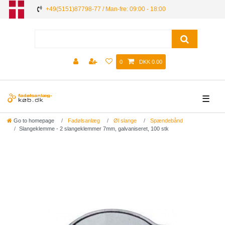
+49(5151)87798-77 / Man-fre: 09:00 - 18:00
0
DKK 0.00
☰
Go to homepage
Fadølsanlæg
Øl slange
Spændebånd
Slangeklemme - 2 slangeklemmer 7mm, galvaniseret, 100 stk