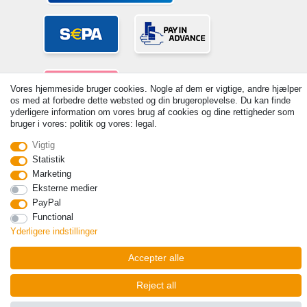
Vores hjemmeside bruger cookies. Nogle af dem er vigtige, andre hjælper
os med at forbedre dette websted og din brugeroplevelse. Du kan finde
yderligere information om vores brug af cookies og dine rettigheder som
bruger i vores: politik og vores: legal.
© Copyright 2026 | Alle rettigheder forbeholdes. - Prices incl. VAT. 19%
Vigtig
VAT Basic prices see article detail | * Applies to deliveries to the UK!
Statistik
Kontakt
Withdraw from contract here
Marketing
Eksterne medier
PayPal
Functional
Yderligere indstillinger
Accepter alle
Reject all