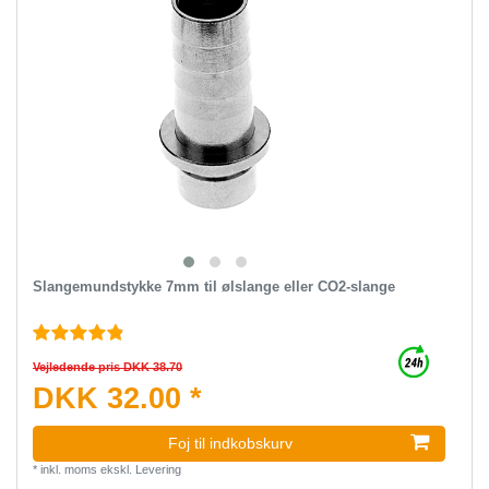
Slangemundstykke 7mm til ølslange eller CO2-slange
Vejledende pris DKK 38.70
DKK 32.00 *
Foj til indkobskurv
*
inkl. moms
ekskl.
Levering